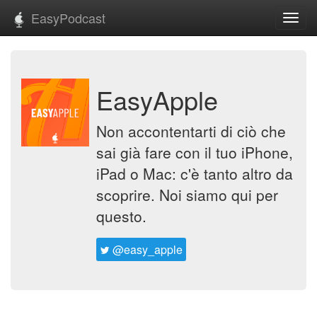
EasyPodcast
Toggl
navig
EasyApple
Non accontentarti di ciò che
sai già fare con il tuo iPhone,
iPad o Mac: c'è tanto altro da
scoprire. Noi siamo qui per
questo.
@easy_apple