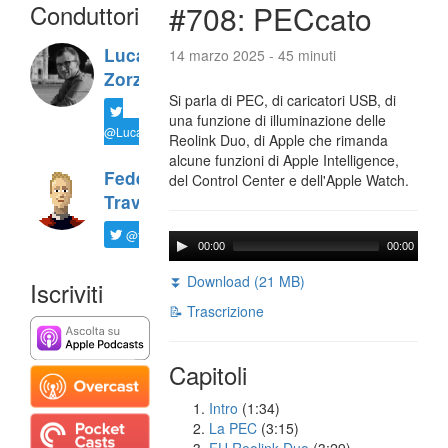
Conduttori
#708: PECcato
Luca
14 marzo 2025 - 45 minuti
Zorzi
Si parla di PEC, di caricatori USB, di
una funzione di illuminazione delle
@LucaTNT
Reolink Duo, di Apple che rimanda
alcune funzioni di Apple Intelligence,
Federico
del Control Center e dell'Apple Watch.
Travaini
@ftrava
00:00
00:00
⏬ Download (21 MB)
Iscriviti
📝 Trascrizione
Capitoli
Intro
(1:34)
La PEC
(3:15)