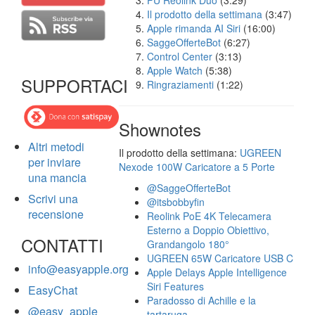
FU Reolink Duo
(3:29)
Il prodotto della settimana
(3:47)
Apple rimanda AI Siri
(16:00)
SaggeOfferteBot
(6:27)
Control Center
(3:13)
Apple Watch
(5:38)
SUPPORTACI
Ringraziamenti
(1:22)
Shownotes
Altri metodi
Il prodotto della settimana:
UGREEN
per inviare
Nexode 100W Caricatore a 5 Porte
una mancia
@SaggeOfferteBot
Scrivi una
@itsbobbyfin
recensione
Reolink PoE 4K Telecamera
Esterno a Doppio Obiettivo,
CONTATTI
Grandangolo 180°
UGREEN 65W Caricatore USB C
info@easyapple.org
Apple Delays Apple Intelligence
Siri Features
EasyChat
Paradosso di Achille e la
@easy_apple
tartaruga