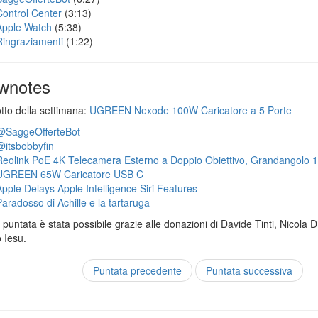
Control Center
(3:13)
Apple Watch
(5:38)
Ringraziamenti
(1:22)
wnotes
otto della settimana:
UGREEN Nexode 100W Caricatore a 5 Porte
@SaggeOfferteBot
@itsbobbyfin
Reolink PoE 4K Telecamera Esterno a Doppio Obiettivo, Grandangolo 
UGREEN 65W Caricatore USB C
Apple Delays Apple Intelligence Siri Features
Paradosso di Achille e la tartaruga
puntata è stata possibile grazie alle donazioni di Davide Tinti, Nicola 
 Iesu.
Puntata precedente
Puntata successiva