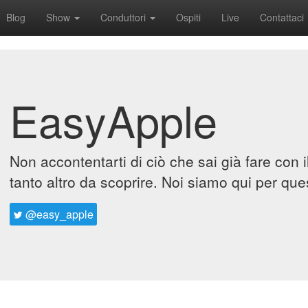
Blog
Show
Conduttori
Ospiti
Live
Contattaci
EasyApple
Non accontentarti di ciò che sai già fare con 
tanto altro da scoprire. Noi siamo qui per que
@easy_apple