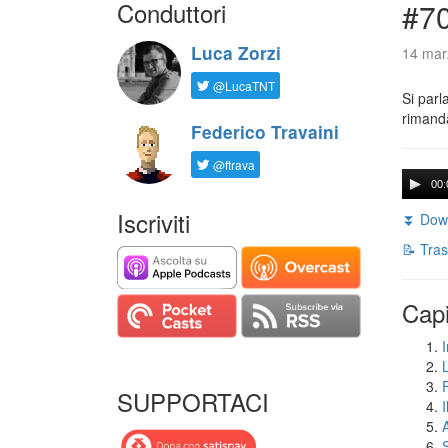
Conduttori
#7
Luca Zorzi
14 mar
@LucaTNT
Si parl
rimanda
Federico Travaini
@ftrava
00:
Iscriviti
⏬ Down
📝 Tras
Capi
I
SUPPORTACI