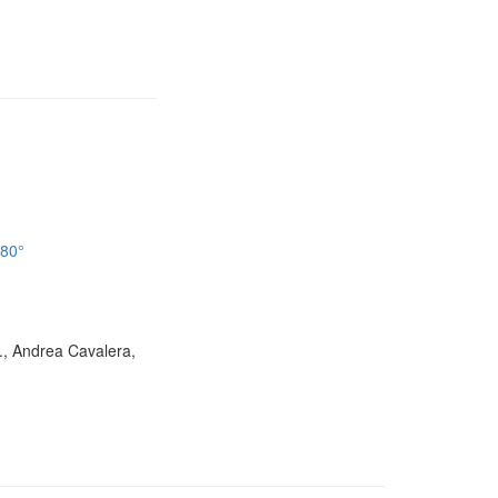
180°
D., Andrea Cavalera,