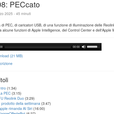
08: PECcato
zo 2025 - 45 minuti
a di PEC, di caricatori USB, di una funzione di illuminazione delle Reoli
 alcune funzioni di Apple Intelligence, del Control Center e dell'Apple 
00
00:00
load (21 MB)
crizione
toli
ntro
(1:34)
La PEC
(3:15)
FU Reolink Duo
(3:29)
Il prodotto della settimana
(3:47)
Apple rimanda AI Siri
(16:00)
SaggeOfferteBot
(6:27)