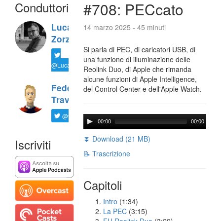
Conduttori
#708: PECcato
Luca
14 marzo 2025 - 45 minuti
Zorzi
Si parla di PEC, di caricatori USB, di
una funzione di illuminazione delle
@LucaTNT
Reolink Duo, di Apple che rimanda
alcune funzioni di Apple Intelligence,
Federico
del Control Center e dell'Apple Watch.
Travaini
@ftrava
00:00
00:00
⏬ Download (21 MB)
Iscriviti
📝 Trascrizione
Capitoli
Intro
(1:34)
La PEC
(3:15)