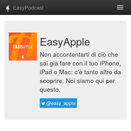
EasyPodcast
Toggl
navig
EasyApple
Non accontentarti di ciò che
sai già fare con il tuo iPhone,
iPad o Mac: c'è tanto altro da
scoprire. Noi siamo qui per
questo.
@easy_apple