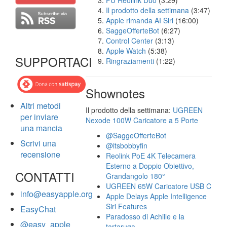
FU Reolink Duo
(3:29)
Il prodotto della settimana
(3:47)
Apple rimanda AI Siri
(16:00)
SaggeOfferteBot
(6:27)
Control Center
(3:13)
Apple Watch
(5:38)
SUPPORTACI
Ringraziamenti
(1:22)
Shownotes
Altri metodi
Il prodotto della settimana:
UGREEN
per inviare
Nexode 100W Caricatore a 5 Porte
una mancia
@SaggeOfferteBot
Scrivi una
@itsbobbyfin
recensione
Reolink PoE 4K Telecamera
Esterno a Doppio Obiettivo,
CONTATTI
Grandangolo 180°
UGREEN 65W Caricatore USB C
info@easyapple.org
Apple Delays Apple Intelligence
Siri Features
EasyChat
Paradosso di Achille e la
@easy_apple
tartaruga