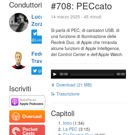
Conduttori
#708: PECcato
Luca
14 marzo 2025 - 45 minuti
Zorzi
Si parla di PEC, di caricatori USB, di
una funzione di illuminazione delle
@LucaTNT
Reolink Duo, di Apple che rimanda
alcune funzioni di Apple Intelligence,
Federico
del Control Center e dell'Apple Watch.
Travaini
@ftrava
00:00
00:00
⏬ Download (21 MB)
Iscriviti
📝 Trascrizione
Capitoli
Intro
(1:34)
La PEC
(3:15)