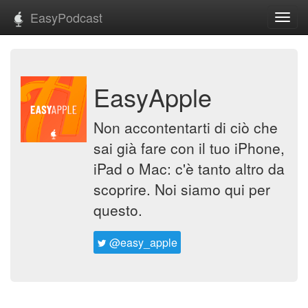
EasyPodcast
Toggl
navig
EasyApple
Non accontentarti di ciò che
sai già fare con il tuo iPhone,
iPad o Mac: c'è tanto altro da
scoprire. Noi siamo qui per
questo.
@easy_apple