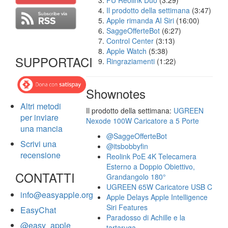
FU Reolink Duo
(3:29)
Il prodotto della settimana
(3:47)
Apple rimanda AI Siri
(16:00)
SaggeOfferteBot
(6:27)
Control Center
(3:13)
Apple Watch
(5:38)
SUPPORTACI
Ringraziamenti
(1:22)
Shownotes
Altri metodi
Il prodotto della settimana:
UGREEN
per inviare
Nexode 100W Caricatore a 5 Porte
una mancia
@SaggeOfferteBot
Scrivi una
@itsbobbyfin
recensione
Reolink PoE 4K Telecamera
Esterno a Doppio Obiettivo,
CONTATTI
Grandangolo 180°
UGREEN 65W Caricatore USB C
info@easyapple.org
Apple Delays Apple Intelligence
Siri Features
EasyChat
Paradosso di Achille e la
@easy_apple
tartaruga