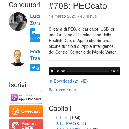
Conduttori
#708: PECcato
Luca
14 marzo 2025 - 45 minuti
Zorzi
Si parla di PEC, di caricatori USB, di
una funzione di illuminazione delle
@LucaTNT
Reolink Duo, di Apple che rimanda
alcune funzioni di Apple Intelligence,
Federico
del Control Center e dell'Apple Watch.
Travaini
@ftrava
00:00
00:00
⏬ Download (21 MB)
Iscriviti
📝 Trascrizione
Capitoli
Intro
(1:34)
La PEC
(3:15)