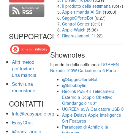
FU Reolink Duo
(3:29)
Il prodotto della settimana
(3:47)
Apple rimanda AI Siri
(16:00)
SaggeOfferteBot
(6:27)
Control Center
(3:13)
Apple Watch
(5:38)
SUPPORTACI
Ringraziamenti
(1:22)
Shownotes
Altri metodi
Il prodotto della settimana:
UGREEN
per inviare
Nexode 100W Caricatore a 5 Porte
una mancia
@SaggeOfferteBot
Scrivi una
@itsbobbyfin
recensione
Reolink PoE 4K Telecamera
Esterno a Doppio Obiettivo,
CONTATTI
Grandangolo 180°
UGREEN 65W Caricatore USB C
info@easyapple.org
Apple Delays Apple Intelligence
Siri Features
EasyChat
Paradosso di Achille e la
@easy_apple
tartaruga