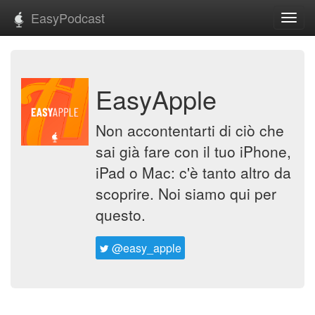
EasyPodcast
Toggl
navig
EasyApple
Non accontentarti di ciò che
sai già fare con il tuo iPhone,
iPad o Mac: c'è tanto altro da
scoprire. Noi siamo qui per
questo.
@easy_apple