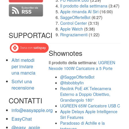
FU Reolink Duo
(3:29)
Il prodotto della settimana
(3:47)
Apple rimanda AI Siri
(16:00)
SaggeOfferteBot
(6:27)
Control Center
(3:13)
Apple Watch
(5:38)
SUPPORTACI
Ringraziamenti
(1:22)
Shownotes
Altri metodi
Il prodotto della settimana:
UGREEN
per inviare
Nexode 100W Caricatore a 5 Porte
una mancia
@SaggeOfferteBot
Scrivi una
@itsbobbyfin
recensione
Reolink PoE 4K Telecamera
Esterno a Doppio Obiettivo,
CONTATTI
Grandangolo 180°
UGREEN 65W Caricatore USB C
info@easyapple.org
Apple Delays Apple Intelligence
Siri Features
EasyChat
Paradosso di Achille e la
@easy_apple
tartaruga