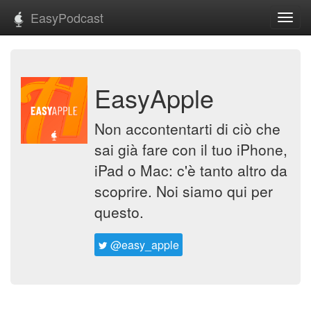
EasyPodcast
Toggl
navig
EasyApple
Non accontentarti di ciò che
sai già fare con il tuo iPhone,
iPad o Mac: c'è tanto altro da
scoprire. Noi siamo qui per
questo.
@easy_apple