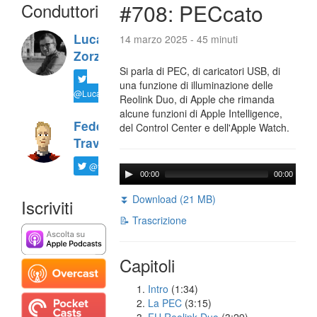
Conduttori
#708: PECcato
Luca
14 marzo 2025 - 45 minuti
Zorzi
Si parla di PEC, di caricatori USB, di
una funzione di illuminazione delle
@LucaTNT
Reolink Duo, di Apple che rimanda
alcune funzioni di Apple Intelligence,
Federico
del Control Center e dell'Apple Watch.
Travaini
@ftrava
00:00
00:00
⏬ Download (21 MB)
Iscriviti
📝 Trascrizione
Capitoli
Intro
(1:34)
La PEC
(3:15)