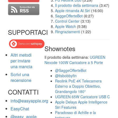
FU Reolink Duo
(3:29)
Il prodotto della settimana
(3:47)
Apple rimanda AI Siri
(16:00)
SaggeOfferteBot
(6:27)
Control Center
(3:13)
Apple Watch
(5:38)
SUPPORTACI
Ringraziamenti
(1:22)
Shownotes
Altri metodi
Il prodotto della settimana:
UGREEN
per inviare
Nexode 100W Caricatore a 5 Porte
una mancia
@SaggeOfferteBot
Scrivi una
@itsbobbyfin
recensione
Reolink PoE 4K Telecamera
Esterno a Doppio Obiettivo,
CONTATTI
Grandangolo 180°
UGREEN 65W Caricatore USB C
info@easyapple.org
Apple Delays Apple Intelligence
Siri Features
EasyChat
Paradosso di Achille e la
@easy_apple
tartaruga