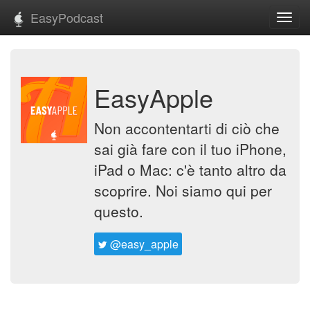
EasyPodcast
Toggl
navig
EasyApple
Non accontentarti di ciò che
sai già fare con il tuo iPhone,
iPad o Mac: c'è tanto altro da
scoprire. Noi siamo qui per
questo.
@easy_apple