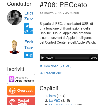
Conduttori
#708: PECcato
Luca
14 marzo 2025 - 45 minuti
Zorzi
Si parla di PEC, di caricatori USB, di
una funzione di illuminazione delle
@LucaTNT
Reolink Duo, di Apple che rimanda
alcune funzioni di Apple Intelligence,
Federico
del Control Center e dell'Apple Watch.
Travaini
@ftrava
00:00
00:00
⏬ Download (21 MB)
Iscriviti
📝 Trascrizione
Capitoli
Intro
(1:34)
La PEC
(3:15)