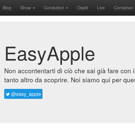
Blog
Show
Conduttori
Ospiti
Live
Contattaci
EasyApple
Non accontentarti di ciò che sai già fare con 
tanto altro da scoprire. Noi siamo qui per que
@easy_apple