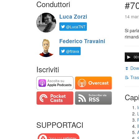
Conduttori
#7
Luca Zorzi
14 mar
@LucaTNT
Si parl
rimanda
Federico Travaini
@ftrava
00:
Iscriviti
⏬ Down
📝 Tras
Capi
I
SUPPORTACI