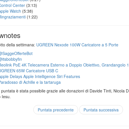
Control Center
(3:13)
Apple Watch
(5:38)
Ringraziamenti
(1:22)
wnotes
otto della settimana:
UGREEN Nexode 100W Caricatore a 5 Porte
@SaggeOfferteBot
@itsbobbyfin
Reolink PoE 4K Telecamera Esterno a Doppio Obiettivo, Grandangolo 
UGREEN 65W Caricatore USB C
Apple Delays Apple Intelligence Siri Features
Paradosso di Achille e la tartaruga
puntata è stata possibile grazie alle donazioni di Davide Tinti, Nicola 
 Iesu.
Puntata precedente
Puntata successiva