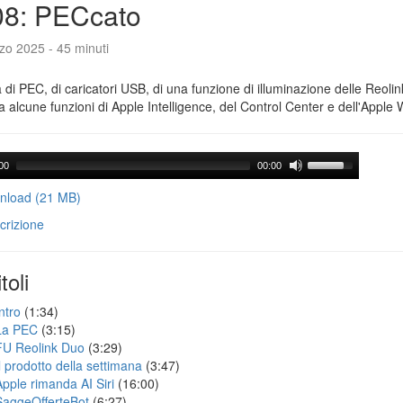
08: PECcato
zo 2025 - 45 minuti
a di PEC, di caricatori USB, di una funzione di illuminazione delle Reoli
 alcune funzioni di Apple Intelligence, del Control Center e dell'Apple 
00
00:00
load (21 MB)
crizione
toli
ntro
(1:34)
La PEC
(3:15)
FU Reolink Duo
(3:29)
Il prodotto della settimana
(3:47)
Apple rimanda AI Siri
(16:00)
SaggeOfferteBot
(6:27)