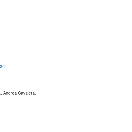
180°
D., Andrea Cavalera,