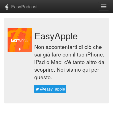
EasyPodcast
Toggl
navig
EasyApple
Non accontentarti di ciò che
sai già fare con il tuo iPhone,
iPad o Mac: c'è tanto altro da
scoprire. Noi siamo qui per
questo.
@easy_apple