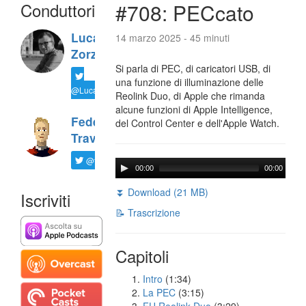
Conduttori
#708: PECcato
Luca
14 marzo 2025 - 45 minuti
Zorzi
Si parla di PEC, di caricatori USB, di
una funzione di illuminazione delle
@LucaTNT
Reolink Duo, di Apple che rimanda
alcune funzioni di Apple Intelligence,
Federico
del Control Center e dell'Apple Watch.
Travaini
@ftrava
00:00
00:00
⏬ Download (21 MB)
Iscriviti
📝 Trascrizione
Capitoli
Intro
(1:34)
La PEC
(3:15)