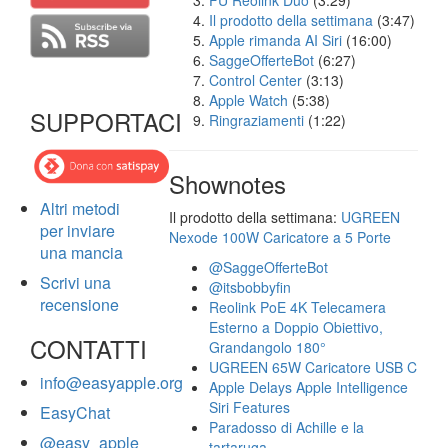
FU Reolink Duo
(3:29)
Il prodotto della settimana
(3:47)
Apple rimanda AI Siri
(16:00)
SaggeOfferteBot
(6:27)
Control Center
(3:13)
Apple Watch
(5:38)
SUPPORTACI
Ringraziamenti
(1:22)
Shownotes
Altri metodi
Il prodotto della settimana:
UGREEN
per inviare
Nexode 100W Caricatore a 5 Porte
una mancia
@SaggeOfferteBot
Scrivi una
@itsbobbyfin
recensione
Reolink PoE 4K Telecamera
Esterno a Doppio Obiettivo,
CONTATTI
Grandangolo 180°
UGREEN 65W Caricatore USB C
info@easyapple.org
Apple Delays Apple Intelligence
Siri Features
EasyChat
Paradosso di Achille e la
@easy_apple
tartaruga