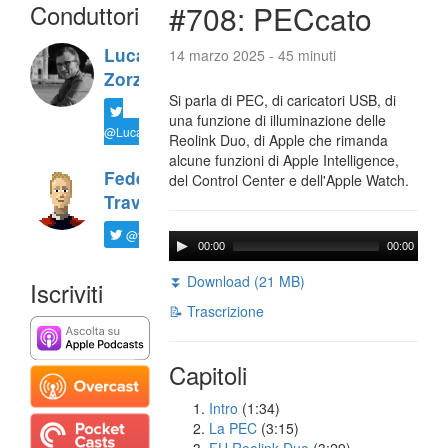
Conduttori
#708: PECcato
Luca
14 marzo 2025 - 45 minuti
Zorzi
Si parla di PEC, di caricatori USB, di
una funzione di illuminazione delle
@LucaTNT
Reolink Duo, di Apple che rimanda
alcune funzioni di Apple Intelligence,
Federico
del Control Center e dell'Apple Watch.
Travaini
@ftrava
00:00
00:00
⏬ Download (21 MB)
Iscriviti
📝 Trascrizione
Capitoli
Intro
(1:34)
La PEC
(3:15)