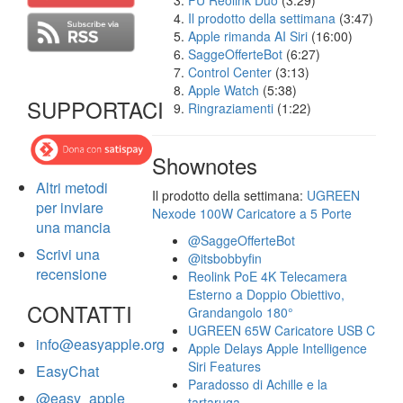
FU Reolink Duo
(3:29)
Il prodotto della settimana
(3:47)
Apple rimanda AI Siri
(16:00)
SaggeOfferteBot
(6:27)
Control Center
(3:13)
Apple Watch
(5:38)
SUPPORTACI
Ringraziamenti
(1:22)
Shownotes
Altri metodi
Il prodotto della settimana:
UGREEN
per inviare
Nexode 100W Caricatore a 5 Porte
una mancia
@SaggeOfferteBot
Scrivi una
@itsbobbyfin
recensione
Reolink PoE 4K Telecamera
Esterno a Doppio Obiettivo,
CONTATTI
Grandangolo 180°
UGREEN 65W Caricatore USB C
info@easyapple.org
Apple Delays Apple Intelligence
Siri Features
EasyChat
Paradosso di Achille e la
@easy_apple
tartaruga