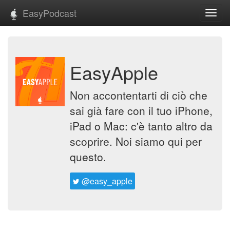
EasyPodcast
Toggl
navig
EasyApple
Non accontentarti di ciò che
sai già fare con il tuo iPhone,
iPad o Mac: c'è tanto altro da
scoprire. Noi siamo qui per
questo.
@easy_apple