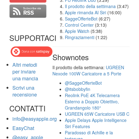
FU Reolink Duo
(3:29)
Il prodotto della settimana
(3:47)
Apple rimanda AI Siri
(16:00)
SaggeOfferteBot
(6:27)
Control Center
(3:13)
Apple Watch
(5:38)
SUPPORTACI
Ringraziamenti
(1:22)
Shownotes
Altri metodi
Il prodotto della settimana:
UGREEN
per inviare
Nexode 100W Caricatore a 5 Porte
una mancia
@SaggeOfferteBot
Scrivi una
@itsbobbyfin
recensione
Reolink PoE 4K Telecamera
Esterno a Doppio Obiettivo,
CONTATTI
Grandangolo 180°
UGREEN 65W Caricatore USB C
info@easyapple.org
Apple Delays Apple Intelligence
Siri Features
EasyChat
Paradosso di Achille e la
@easy_apple
tartaruga