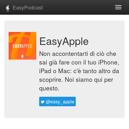
EasyPodcast
Toggl
navig
EasyApple
Non accontentarti di ciò che
sai già fare con il tuo iPhone,
iPad o Mac: c'è tanto altro da
scoprire. Noi siamo qui per
questo.
@easy_apple