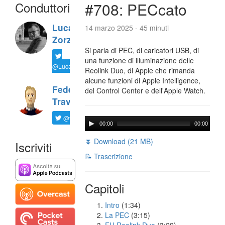
Conduttori
#708: PECcato
Luca
14 marzo 2025 - 45 minuti
Zorzi
Si parla di PEC, di caricatori USB, di
una funzione di illuminazione delle
@LucaTNT
Reolink Duo, di Apple che rimanda
alcune funzioni di Apple Intelligence,
Federico
del Control Center e dell'Apple Watch.
Travaini
@ftrava
00:00
00:00
⏬ Download (21 MB)
Iscriviti
📝 Trascrizione
Capitoli
Intro
(1:34)
La PEC
(3:15)