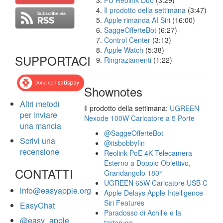
FU Reolink Duo
(3:29)
Il prodotto della settimana
(3:47)
Apple rimanda AI Siri
(16:00)
SaggeOfferteBot
(6:27)
Control Center
(3:13)
Apple Watch
(5:38)
SUPPORTACI
Ringraziamenti
(1:22)
Shownotes
Altri metodi
Il prodotto della settimana:
UGREEN
per inviare
Nexode 100W Caricatore a 5 Porte
una mancia
@SaggeOfferteBot
Scrivi una
@itsbobbyfin
recensione
Reolink PoE 4K Telecamera
Esterno a Doppio Obiettivo,
CONTATTI
Grandangolo 180°
UGREEN 65W Caricatore USB C
info@easyapple.org
Apple Delays Apple Intelligence
Siri Features
EasyChat
Paradosso di Achille e la
@easy_apple
tartaruga