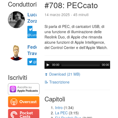
Conduttori
#708: PECcato
Luca
14 marzo 2025 - 45 minuti
Zorzi
Si parla di PEC, di caricatori USB, di
una funzione di illuminazione delle
@LucaTNT
Reolink Duo, di Apple che rimanda
alcune funzioni di Apple Intelligence,
Federico
del Control Center e dell'Apple Watch.
Travaini
@ftrava
00:00
00:00
⏬ Download (21 MB)
Iscriviti
📝 Trascrizione
Capitoli
Intro
(1:34)
La PEC
(3:15)