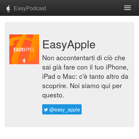
EasyPodcast
Toggl
navig
EasyApple
Non accontentarti di ciò che
sai già fare con il tuo iPhone,
iPad o Mac: c'è tanto altro da
scoprire. Noi siamo qui per
questo.
@easy_apple