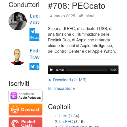
Conduttori
#708: PECcato
Luca
14 marzo 2025 - 45 minuti
Zorzi
Si parla di PEC, di caricatori USB, di
una funzione di illuminazione delle
@LucaTNT
Reolink Duo, di Apple che rimanda
alcune funzioni di Apple Intelligence,
Federico
del Control Center e dell'Apple Watch.
Travaini
@ftrava
00:00
00:00
⏬ Download (21 MB)
Iscriviti
📝 Trascrizione
Capitoli
Intro
(1:34)
La PEC
(3:15)