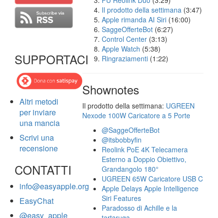
FU Reolink Duo
(3:29)
Il prodotto della settimana
(3:47)
Apple rimanda AI Siri
(16:00)
SaggeOfferteBot
(6:27)
Control Center
(3:13)
Apple Watch
(5:38)
SUPPORTACI
Ringraziamenti
(1:22)
Shownotes
Altri metodi
Il prodotto della settimana:
UGREEN
per inviare
Nexode 100W Caricatore a 5 Porte
una mancia
@SaggeOfferteBot
Scrivi una
@itsbobbyfin
recensione
Reolink PoE 4K Telecamera
Esterno a Doppio Obiettivo,
CONTATTI
Grandangolo 180°
UGREEN 65W Caricatore USB C
info@easyapple.org
Apple Delays Apple Intelligence
Siri Features
EasyChat
Paradosso di Achille e la
@easy_apple
tartaruga