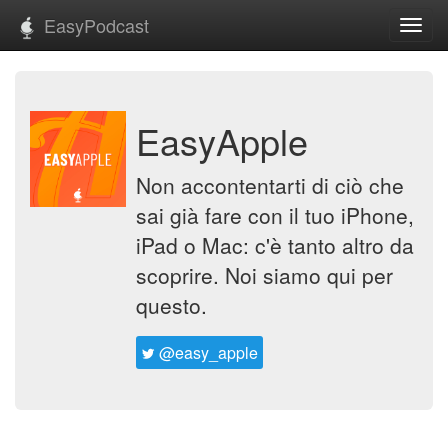
EasyPodcast
Toggl
navig
EasyApple
Non accontentarti di ciò che
sai già fare con il tuo iPhone,
iPad o Mac: c'è tanto altro da
scoprire. Noi siamo qui per
questo.
@easy_apple