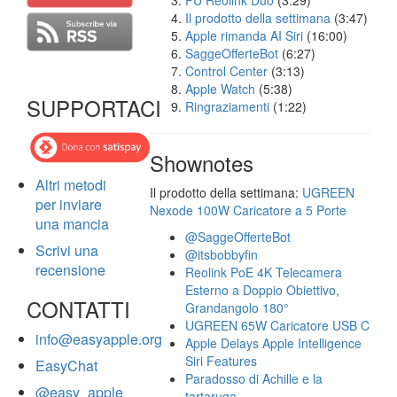
FU Reolink Duo
(3:29)
Il prodotto della settimana
(3:47)
Apple rimanda AI Siri
(16:00)
SaggeOfferteBot
(6:27)
Control Center
(3:13)
Apple Watch
(5:38)
SUPPORTACI
Ringraziamenti
(1:22)
Shownotes
Altri metodi
Il prodotto della settimana:
UGREEN
per inviare
Nexode 100W Caricatore a 5 Porte
una mancia
@SaggeOfferteBot
Scrivi una
@itsbobbyfin
recensione
Reolink PoE 4K Telecamera
Esterno a Doppio Obiettivo,
CONTATTI
Grandangolo 180°
UGREEN 65W Caricatore USB C
info@easyapple.org
Apple Delays Apple Intelligence
Siri Features
EasyChat
Paradosso di Achille e la
@easy_apple
tartaruga