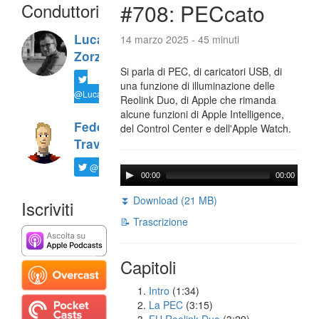
Conduttori
#708: PECcato
Luca
14 marzo 2025 - 45 minuti
Zorzi
Si parla di PEC, di caricatori USB, di
una funzione di illuminazione delle
@LucaTNT
Reolink Duo, di Apple che rimanda
alcune funzioni di Apple Intelligence,
Federico
del Control Center e dell'Apple Watch.
Travaini
@ftrava
00:00
00:00
⏬ Download (21 MB)
Iscriviti
📝 Trascrizione
Capitoli
Intro
(1:34)
La PEC
(3:15)