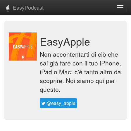
EasyPodcast
Toggl
navig
EasyApple
Non accontentarti di ciò che
sai già fare con il tuo iPhone,
iPad o Mac: c'è tanto altro da
scoprire. Noi siamo qui per
questo.
@easy_apple