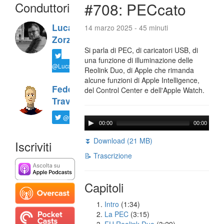
Conduttori
#708: PECcato
Luca
14 marzo 2025 - 45 minuti
Zorzi
Si parla di PEC, di caricatori USB, di
una funzione di illuminazione delle
@LucaTNT
Reolink Duo, di Apple che rimanda
alcune funzioni di Apple Intelligence,
Federico
del Control Center e dell'Apple Watch.
Travaini
@ftrava
00:00
00:00
⏬ Download (21 MB)
Iscriviti
📝 Trascrizione
Capitoli
Intro
(1:34)
La PEC
(3:15)