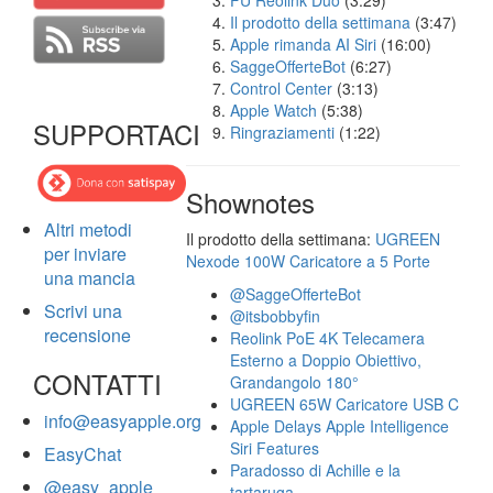
FU Reolink Duo
(3:29)
Il prodotto della settimana
(3:47)
Apple rimanda AI Siri
(16:00)
SaggeOfferteBot
(6:27)
Control Center
(3:13)
Apple Watch
(5:38)
SUPPORTACI
Ringraziamenti
(1:22)
Shownotes
Altri metodi
Il prodotto della settimana:
UGREEN
per inviare
Nexode 100W Caricatore a 5 Porte
una mancia
@SaggeOfferteBot
Scrivi una
@itsbobbyfin
recensione
Reolink PoE 4K Telecamera
Esterno a Doppio Obiettivo,
CONTATTI
Grandangolo 180°
UGREEN 65W Caricatore USB C
info@easyapple.org
Apple Delays Apple Intelligence
Siri Features
EasyChat
Paradosso di Achille e la
@easy_apple
tartaruga