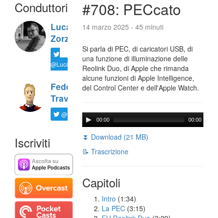
Conduttori
#708: PECcato
Luca
14 marzo 2025 - 45 minuti
Zorzi
Si parla di PEC, di caricatori USB, di
una funzione di illuminazione delle
@LucaTNT
Reolink Duo, di Apple che rimanda
alcune funzioni di Apple Intelligence,
Federico
del Control Center e dell'Apple Watch.
Travaini
@ftrava
00:00
00:00
⏬ Download (21 MB)
Iscriviti
📝 Trascrizione
Capitoli
Intro
(1:34)
La PEC
(3:15)