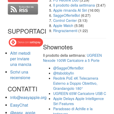
FU Reolink Duo
(3:29)
Il prodotto della settimana
(3:47)
Apple rimanda AI Siri
(16:00)
SaggeOfferteBot
(6:27)
Control Center
(3:13)
Apple Watch
(5:38)
SUPPORTACI
Ringraziamenti
(1:22)
Shownotes
Altri metodi
Il prodotto della settimana:
UGREEN
per inviare
Nexode 100W Caricatore a 5 Porte
una mancia
@SaggeOfferteBot
Scrivi una
@itsbobbyfin
recensione
Reolink PoE 4K Telecamera
Esterno a Doppio Obiettivo,
CONTATTI
Grandangolo 180°
UGREEN 65W Caricatore USB C
info@easyapple.org
Apple Delays Apple Intelligence
Siri Features
EasyChat
Paradosso di Achille e la
@easy_apple
tartaruga