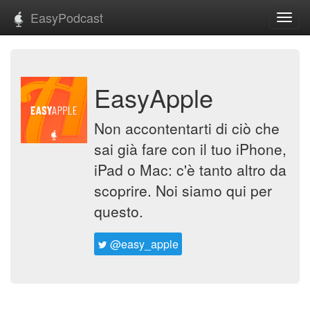
EasyPodcast
Toggl
navig
EasyApple
Non accontentarti di ciò che
sai già fare con il tuo iPhone,
iPad o Mac: c'è tanto altro da
scoprire. Noi siamo qui per
questo.
@easy_apple