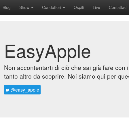
Blog
Show
Conduttori
Ospiti
Live
Contattaci
EasyApple
Non accontentarti di ciò che sai già fare con 
tanto altro da scoprire. Noi siamo qui per que
@easy_apple