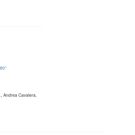
180°
D., Andrea Cavalera,