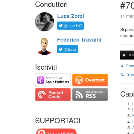
Conduttori
#7
Luca Zorzi
14 mar
@LucaTNT
Si parl
rimanda
Federico Travaini
@ftrava
00:
Iscriviti
⏬ Down
📝 Tras
Capi
I
SUPPORTACI