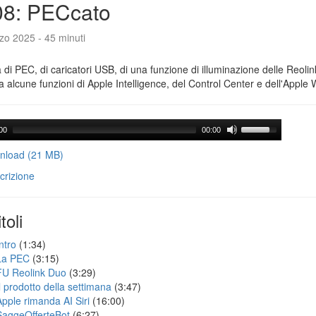
08: PECcato
zo 2025 - 45 minuti
a di PEC, di caricatori USB, di una funzione di illuminazione delle Reoli
 alcune funzioni di Apple Intelligence, del Control Center e dell'Apple 
00
00:00
load (21 MB)
crizione
toli
ntro
(1:34)
La PEC
(3:15)
FU Reolink Duo
(3:29)
Il prodotto della settimana
(3:47)
Apple rimanda AI Siri
(16:00)
SaggeOfferteBot
(6:27)