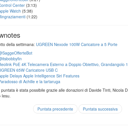
Control Center
(3:13)
Apple Watch
(5:38)
Ringraziamenti
(1:22)
wnotes
otto della settimana:
UGREEN Nexode 100W Caricatore a 5 Porte
@SaggeOfferteBot
@itsbobbyfin
Reolink PoE 4K Telecamera Esterno a Doppio Obiettivo, Grandangolo 
UGREEN 65W Caricatore USB C
Apple Delays Apple Intelligence Siri Features
Paradosso di Achille e la tartaruga
puntata è stata possibile grazie alle donazioni di Davide Tinti, Nicola 
 Iesu.
Puntata precedente
Puntata successiva