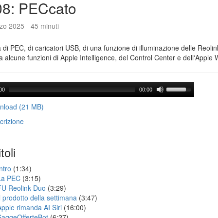
08: PECcato
zo 2025 - 45 minuti
a di PEC, di caricatori USB, di una funzione di illuminazione delle Reoli
 alcune funzioni di Apple Intelligence, del Control Center e dell'Apple 
00
00:00
load (21 MB)
crizione
toli
ntro
(1:34)
La PEC
(3:15)
FU Reolink Duo
(3:29)
Il prodotto della settimana
(3:47)
Apple rimanda AI Siri
(16:00)
SaggeOfferteBot
(6:27)