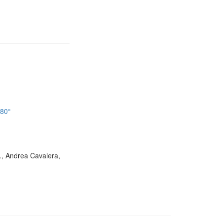
180°
D., Andrea Cavalera,