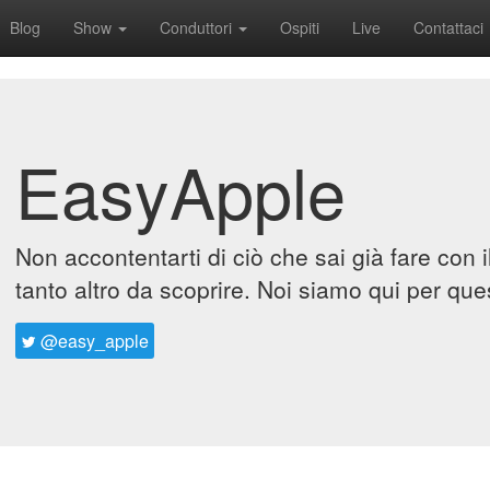
Blog
Show
Conduttori
Ospiti
Live
Contattaci
EasyApple
Non accontentarti di ciò che sai già fare con 
tanto altro da scoprire. Noi siamo qui per que
@easy_apple