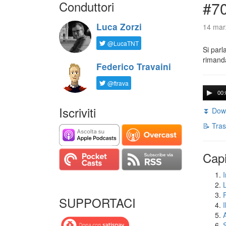
Conduttori
#7
Luca Zorzi
14 mar
@LucaTNT
Si parl
rimanda
Federico Travaini
@ftrava
00:
Iscriviti
⏬ Down
📝 Tras
Capi
I
SUPPORTACI