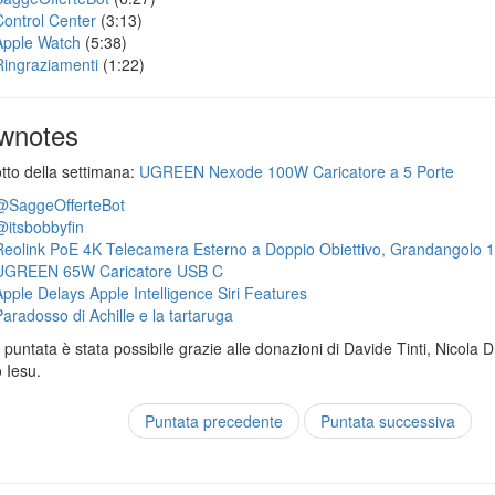
Control Center
(3:13)
Apple Watch
(5:38)
Ringraziamenti
(1:22)
wnotes
otto della settimana:
UGREEN Nexode 100W Caricatore a 5 Porte
@SaggeOfferteBot
@itsbobbyfin
Reolink PoE 4K Telecamera Esterno a Doppio Obiettivo, Grandangolo 
UGREEN 65W Caricatore USB C
Apple Delays Apple Intelligence Siri Features
Paradosso di Achille e la tartaruga
puntata è stata possibile grazie alle donazioni di Davide Tinti, Nicola 
 Iesu.
Puntata precedente
Puntata successiva