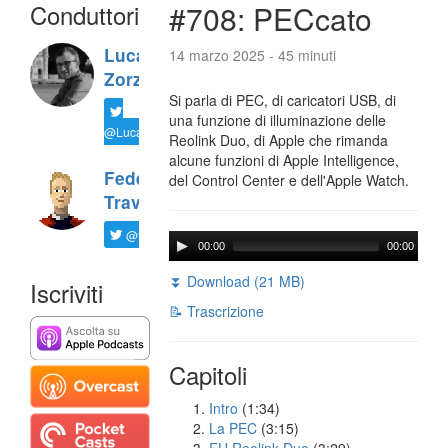
Conduttori
#708: PECcato
Luca
14 marzo 2025 - 45 minuti
Zorzi
Si parla di PEC, di caricatori USB, di
una funzione di illuminazione delle
@LucaTNT
Reolink Duo, di Apple che rimanda
alcune funzioni di Apple Intelligence,
Federico
del Control Center e dell'Apple Watch.
Travaini
@ftrava
00:00
00:00
⏬ Download (21 MB)
Iscriviti
📝 Trascrizione
Capitoli
Intro
(1:34)
La PEC
(3:15)