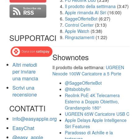
FU Reolink Duo
(3:29)
Il prodotto della settimana
(3:47)
Apple rimanda AI Siri
(16:00)
SaggeOfferteBot
(6:27)
Control Center
(3:13)
Apple Watch
(5:38)
SUPPORTACI
Ringraziamenti
(1:22)
Shownotes
Altri metodi
Il prodotto della settimana:
UGREEN
per inviare
Nexode 100W Caricatore a 5 Porte
una mancia
@SaggeOfferteBot
Scrivi una
@itsbobbyfin
recensione
Reolink PoE 4K Telecamera
Esterno a Doppio Obiettivo,
CONTATTI
Grandangolo 180°
UGREEN 65W Caricatore USB C
info@easyapple.org
Apple Delays Apple Intelligence
Siri Features
EasyChat
Paradosso di Achille e la
@easy_apple
tartaruga