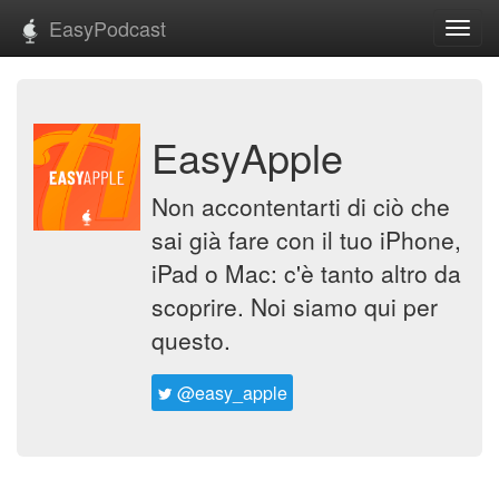
EasyPodcast
Toggl
navig
EasyApple
Non accontentarti di ciò che
sai già fare con il tuo iPhone,
iPad o Mac: c'è tanto altro da
scoprire. Noi siamo qui per
questo.
@easy_apple