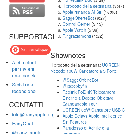
FU Reolink Duo
(3:29)
Il prodotto della settimana
(3:47)
Apple rimanda AI Siri
(16:00)
SaggeOfferteBot
(6:27)
Control Center
(3:13)
Apple Watch
(5:38)
SUPPORTACI
Ringraziamenti
(1:22)
Shownotes
Altri metodi
Il prodotto della settimana:
UGREEN
per inviare
Nexode 100W Caricatore a 5 Porte
una mancia
@SaggeOfferteBot
Scrivi una
@itsbobbyfin
recensione
Reolink PoE 4K Telecamera
Esterno a Doppio Obiettivo,
CONTATTI
Grandangolo 180°
UGREEN 65W Caricatore USB C
info@easyapple.org
Apple Delays Apple Intelligence
Siri Features
EasyChat
Paradosso di Achille e la
@easy_apple
tartaruga