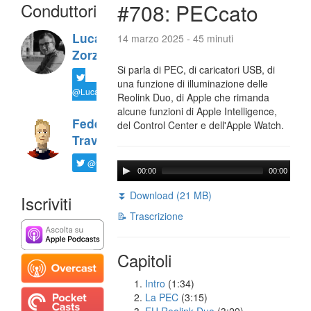
Conduttori
#708: PECcato
Luca
14 marzo 2025 - 45 minuti
Zorzi
Si parla di PEC, di caricatori USB, di
una funzione di illuminazione delle
@LucaTNT
Reolink Duo, di Apple che rimanda
alcune funzioni di Apple Intelligence,
Federico
del Control Center e dell'Apple Watch.
Travaini
@ftrava
00:00
00:00
⏬ Download (21 MB)
Iscriviti
📝 Trascrizione
Capitoli
Intro
(1:34)
La PEC
(3:15)