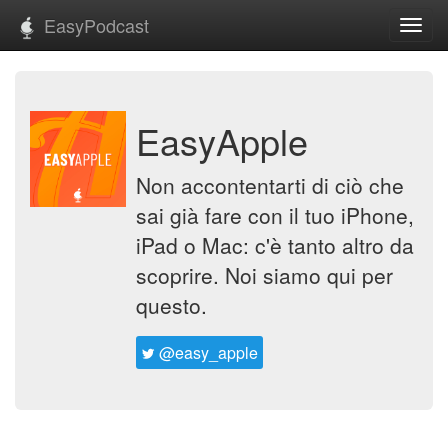
EasyPodcast
Toggl
navig
EasyApple
Non accontentarti di ciò che
sai già fare con il tuo iPhone,
iPad o Mac: c'è tanto altro da
scoprire. Noi siamo qui per
questo.
@easy_apple