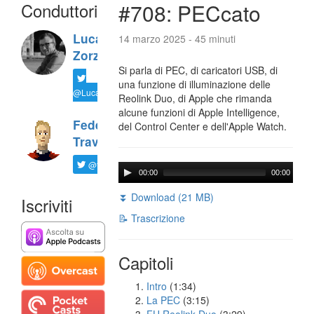
Conduttori
#708: PECcato
Luca
14 marzo 2025 - 45 minuti
Zorzi
Si parla di PEC, di caricatori USB, di
una funzione di illuminazione delle
@LucaTNT
Reolink Duo, di Apple che rimanda
alcune funzioni di Apple Intelligence,
Federico
del Control Center e dell'Apple Watch.
Travaini
@ftrava
00:00
00:00
⏬ Download (21 MB)
Iscriviti
📝 Trascrizione
Capitoli
Intro
(1:34)
La PEC
(3:15)