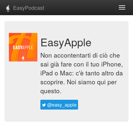
EasyPodcast
Toggl
navig
EasyApple
Non accontentarti di ciò che
sai già fare con il tuo iPhone,
iPad o Mac: c'è tanto altro da
scoprire. Noi siamo qui per
questo.
@easy_apple