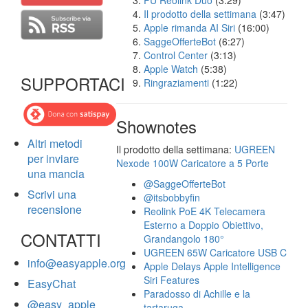
FU Reolink Duo
(3:29)
Il prodotto della settimana
(3:47)
Apple rimanda AI Siri
(16:00)
SaggeOfferteBot
(6:27)
Control Center
(3:13)
Apple Watch
(5:38)
SUPPORTACI
Ringraziamenti
(1:22)
Shownotes
Altri metodi
Il prodotto della settimana:
UGREEN
per inviare
Nexode 100W Caricatore a 5 Porte
una mancia
@SaggeOfferteBot
Scrivi una
@itsbobbyfin
recensione
Reolink PoE 4K Telecamera
Esterno a Doppio Obiettivo,
CONTATTI
Grandangolo 180°
UGREEN 65W Caricatore USB C
info@easyapple.org
Apple Delays Apple Intelligence
Siri Features
EasyChat
Paradosso di Achille e la
@easy_apple
tartaruga