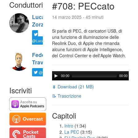
Conduttori
#708: PECcato
Luca
14 marzo 2025 - 45 minuti
Zorzi
Si parla di PEC, di caricatori USB, di
una funzione di illuminazione delle
@LucaTNT
Reolink Duo, di Apple che rimanda
alcune funzioni di Apple Intelligence,
Federico
del Control Center e dell'Apple Watch.
Travaini
@ftrava
00:00
00:00
⏬ Download (21 MB)
Iscriviti
📝 Trascrizione
Capitoli
Intro
(1:34)
La PEC
(3:15)