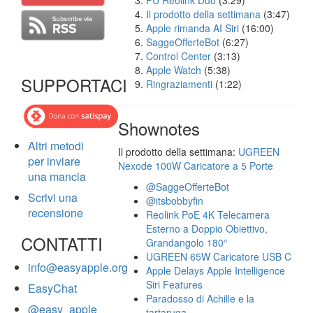
FU Reolink Duo
(3:29)
Il prodotto della settimana
(3:47)
Apple rimanda AI Siri
(16:00)
SaggeOfferteBot
(6:27)
Control Center
(3:13)
Apple Watch
(5:38)
SUPPORTACI
Ringraziamenti
(1:22)
Shownotes
Altri metodi
Il prodotto della settimana:
UGREEN
per inviare
Nexode 100W Caricatore a 5 Porte
una mancia
@SaggeOfferteBot
Scrivi una
@itsbobbyfin
recensione
Reolink PoE 4K Telecamera
Esterno a Doppio Obiettivo,
CONTATTI
Grandangolo 180°
UGREEN 65W Caricatore USB C
info@easyapple.org
Apple Delays Apple Intelligence
Siri Features
EasyChat
Paradosso di Achille e la
@easy_apple
tartaruga