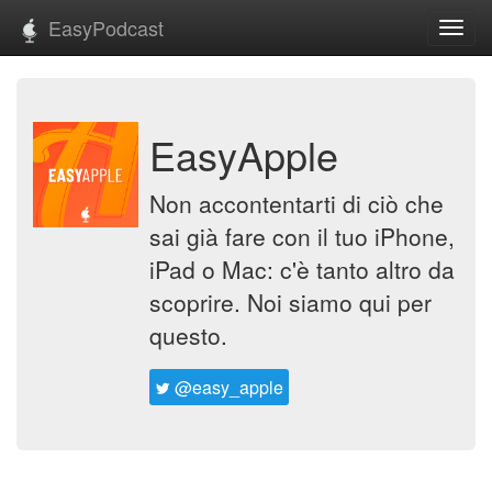
EasyPodcast
Toggl
navig
EasyApple
Non accontentarti di ciò che
sai già fare con il tuo iPhone,
iPad o Mac: c'è tanto altro da
scoprire. Noi siamo qui per
questo.
@easy_apple