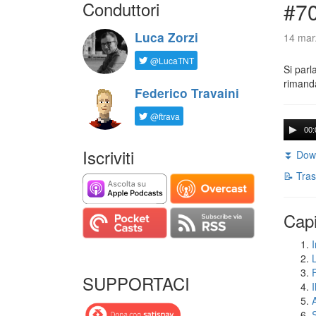
Conduttori
#7
Luca Zorzi
14 mar
@LucaTNT
Si parl
rimanda
Federico Travaini
@ftrava
00:
Iscriviti
⏬ Down
📝 Tras
Capi
I
SUPPORTACI