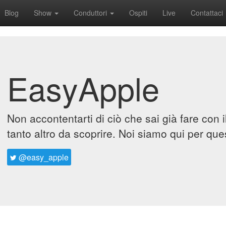
Blog
Show
Conduttori
Ospiti
Live
Contattaci
EasyApple
Non accontentarti di ciò che sai già fare con 
tanto altro da scoprire. Noi siamo qui per que
@easy_apple