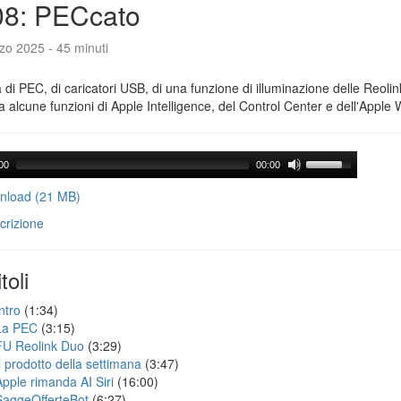
08: PECcato
zo 2025 - 45 minuti
a di PEC, di caricatori USB, di una funzione di illuminazione delle Reoli
 alcune funzioni di Apple Intelligence, del Control Center e dell'Apple 
00
00:00
load (21 MB)
crizione
toli
ntro
(1:34)
La PEC
(3:15)
FU Reolink Duo
(3:29)
Il prodotto della settimana
(3:47)
Apple rimanda AI Siri
(16:00)
SaggeOfferteBot
(6:27)