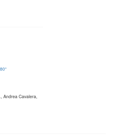
180°
D., Andrea Cavalera,