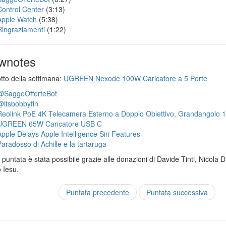
Control Center
(3:13)
Apple Watch
(5:38)
Ringraziamenti
(1:22)
wnotes
otto della settimana:
UGREEN Nexode 100W Caricatore a 5 Porte
@SaggeOfferteBot
@itsbobbyfin
Reolink PoE 4K Telecamera Esterno a Doppio Obiettivo, Grandangolo 
UGREEN 65W Caricatore USB C
Apple Delays Apple Intelligence Siri Features
Paradosso di Achille e la tartaruga
puntata è stata possibile grazie alle donazioni di Davide Tinti, Nicola 
 Iesu.
Puntata precedente
Puntata successiva