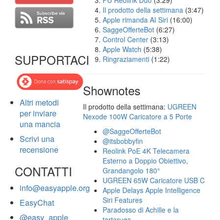
FU Reolink Duo
(3:29)
Il prodotto della settimana
(3:47)
Apple rimanda AI Siri
(16:00)
SaggeOfferteBot
(6:27)
Control Center
(3:13)
Apple Watch
(5:38)
SUPPORTACI
Ringraziamenti
(1:22)
Shownotes
Altri metodi
Il prodotto della settimana:
UGREEN
per inviare
Nexode 100W Caricatore a 5 Porte
una mancia
@SaggeOfferteBot
Scrivi una
@itsbobbyfin
recensione
Reolink PoE 4K Telecamera
Esterno a Doppio Obiettivo,
CONTATTI
Grandangolo 180°
UGREEN 65W Caricatore USB C
info@easyapple.org
Apple Delays Apple Intelligence
Siri Features
EasyChat
Paradosso di Achille e la
@easy_apple
tartaruga