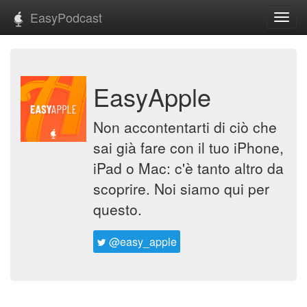
EasyPodcast
Toggl
navig
EasyApple
Non accontentarti di ciò che
sai già fare con il tuo iPhone,
iPad o Mac: c'è tanto altro da
scoprire. Noi siamo qui per
questo.
@easy_apple