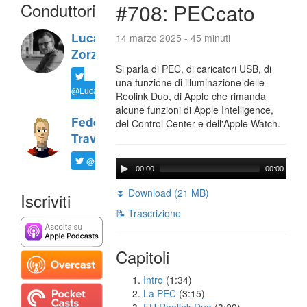
Conduttori
#708: PECcato
Luca
14 marzo 2025 - 45 minuti
Zorzi
Si parla di PEC, di caricatori USB, di
una funzione di illuminazione delle
@LucaTNT
Reolink Duo, di Apple che rimanda
alcune funzioni di Apple Intelligence,
Federico
del Control Center e dell'Apple Watch.
Travaini
@ftrava
00:00
00:00
⏬ Download (21 MB)
Iscriviti
📝 Trascrizione
Capitoli
Intro
(1:34)
La PEC
(3:15)