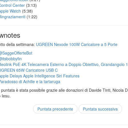
Control Center
(3:13)
Apple Watch
(5:38)
Ringraziamenti
(1:22)
wnotes
otto della settimana:
UGREEN Nexode 100W Caricatore a 5 Porte
@SaggeOfferteBot
@itsbobbyfin
Reolink PoE 4K Telecamera Esterno a Doppio Obiettivo, Grandangolo 
UGREEN 65W Caricatore USB C
Apple Delays Apple Intelligence Siri Features
Paradosso di Achille e la tartaruga
puntata è stata possibile grazie alle donazioni di Davide Tinti, Nicola 
 Iesu.
Puntata precedente
Puntata successiva