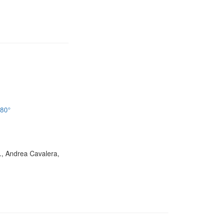
180°
D., Andrea Cavalera,