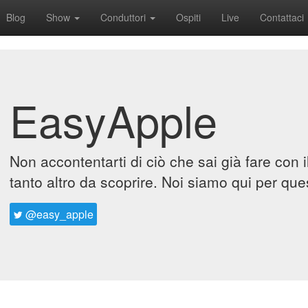
Blog
Show
Conduttori
Ospiti
Live
Contattaci
EasyApple
Non accontentarti di ciò che sai già fare con 
tanto altro da scoprire. Noi siamo qui per que
@easy_apple