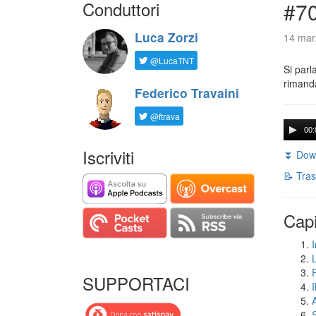
Conduttori
#7
Luca Zorzi
14 mar
@LucaTNT
Si parl
rimanda
Federico Travaini
@ftrava
00:
Iscriviti
⏬ Down
📝 Tras
Capi
I
SUPPORTACI