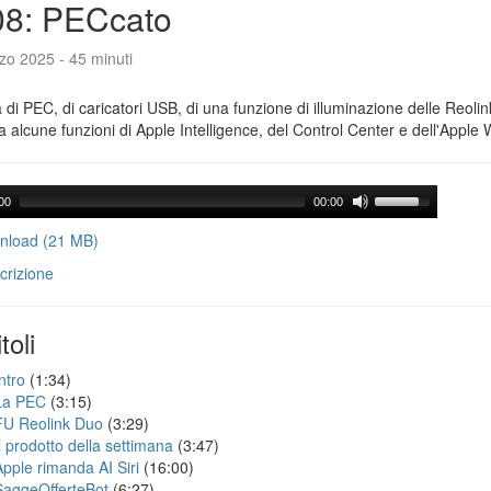
08: PECcato
zo 2025 - 45 minuti
a di PEC, di caricatori USB, di una funzione di illuminazione delle Reoli
 alcune funzioni di Apple Intelligence, del Control Center e dell'Apple 
00
00:00
load (21 MB)
crizione
toli
ntro
(1:34)
La PEC
(3:15)
FU Reolink Duo
(3:29)
Il prodotto della settimana
(3:47)
Apple rimanda AI Siri
(16:00)
SaggeOfferteBot
(6:27)