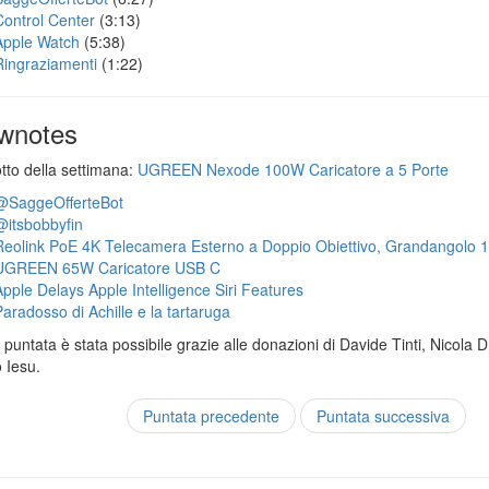
Control Center
(3:13)
Apple Watch
(5:38)
Ringraziamenti
(1:22)
wnotes
otto della settimana:
UGREEN Nexode 100W Caricatore a 5 Porte
@SaggeOfferteBot
@itsbobbyfin
Reolink PoE 4K Telecamera Esterno a Doppio Obiettivo, Grandangolo 
UGREEN 65W Caricatore USB C
Apple Delays Apple Intelligence Siri Features
Paradosso di Achille e la tartaruga
puntata è stata possibile grazie alle donazioni di Davide Tinti, Nicola 
 Iesu.
Puntata precedente
Puntata successiva