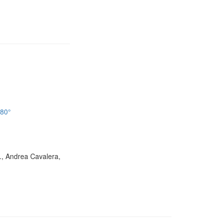
180°
D., Andrea Cavalera,