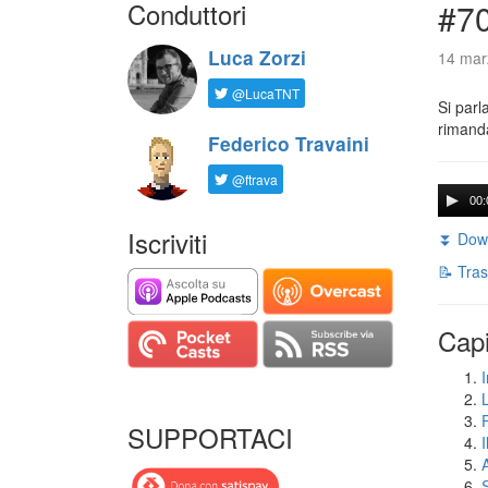
Conduttori
#7
Luca Zorzi
14 mar
@LucaTNT
Si parl
rimanda
Federico Travaini
@ftrava
00:
Iscriviti
⏬ Down
📝 Tras
Capi
I
SUPPORTACI