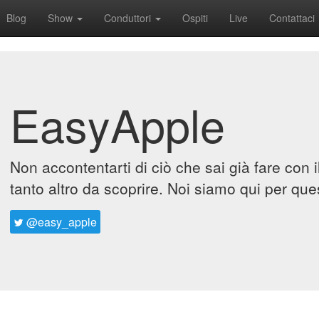
Blog
Show
Conduttori
Ospiti
Live
Contattaci
EasyApple
Non accontentarti di ciò che sai già fare con 
tanto altro da scoprire. Noi siamo qui per que
@easy_apple