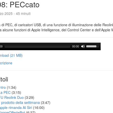
08: PECcato
zo 2025 - 45 minuti
a di PEC, di caricatori USB, di una funzione di illuminazione delle Reoli
 alcune funzioni di Apple Intelligence, del Control Center e dell'Apple 
00
00:00
load (21 MB)
crizione
toli
ntro
(1:34)
La PEC
(3:15)
FU Reolink Duo
(3:29)
Il prodotto della settimana
(3:47)
Apple rimanda AI Siri
(16:00)
SaggeOfferteBot
(6:27)