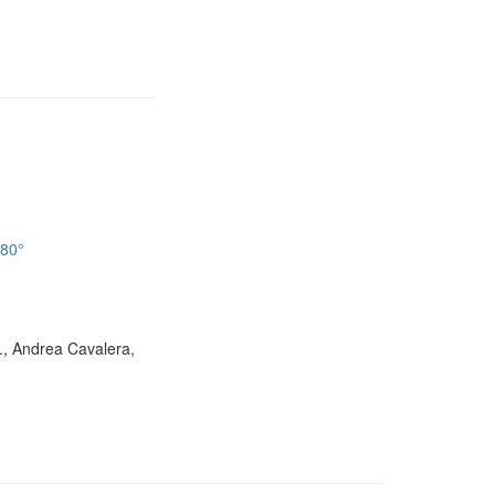
180°
D., Andrea Cavalera,