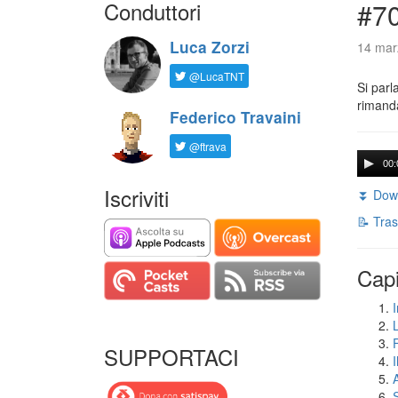
Conduttori
#7
Luca Zorzi
14 mar
@LucaTNT
Si parl
rimanda
Federico Travaini
@ftrava
00:
Iscriviti
⏬ Down
📝 Tras
Capi
I
SUPPORTACI