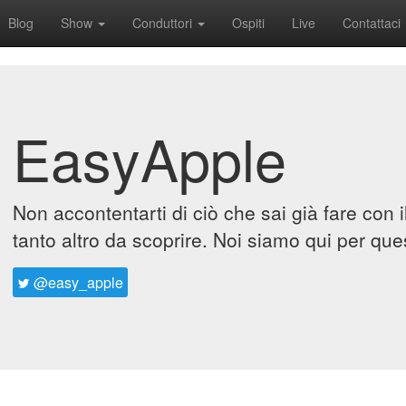
Blog
Show
Conduttori
Ospiti
Live
Contattaci
EasyApple
Non accontentarti di ciò che sai già fare con 
tanto altro da scoprire. Noi siamo qui per que
@easy_apple