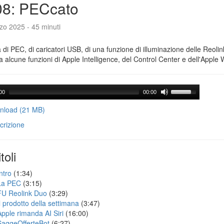
08: PECcato
zo 2025 - 45 minuti
a di PEC, di caricatori USB, di una funzione di illuminazione delle Reoli
 alcune funzioni di Apple Intelligence, del Control Center e dell'Apple 
00
00:00
load (21 MB)
crizione
toli
ntro
(1:34)
La PEC
(3:15)
FU Reolink Duo
(3:29)
Il prodotto della settimana
(3:47)
Apple rimanda AI Siri
(16:00)
SaggeOfferteBot
(6:27)