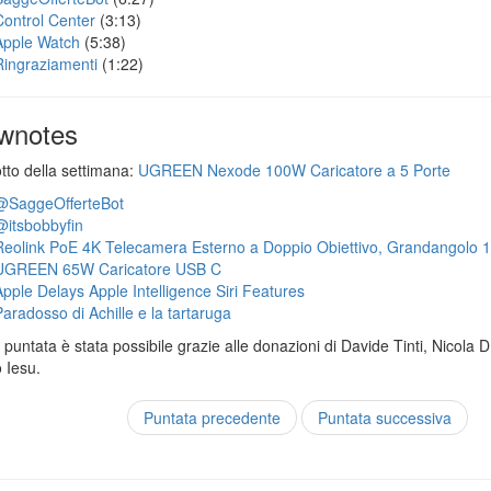
Control Center
(3:13)
Apple Watch
(5:38)
Ringraziamenti
(1:22)
wnotes
otto della settimana:
UGREEN Nexode 100W Caricatore a 5 Porte
@SaggeOfferteBot
@itsbobbyfin
Reolink PoE 4K Telecamera Esterno a Doppio Obiettivo, Grandangolo 
UGREEN 65W Caricatore USB C
Apple Delays Apple Intelligence Siri Features
Paradosso di Achille e la tartaruga
puntata è stata possibile grazie alle donazioni di Davide Tinti, Nicola 
 Iesu.
Puntata precedente
Puntata successiva