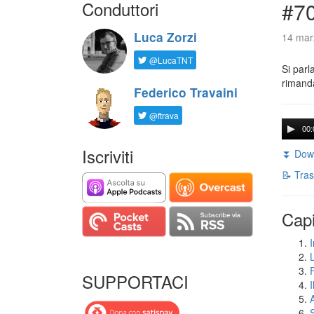
Conduttori
#7
Luca Zorzi
14 mar
@LucaTNT
Si parl
rimanda
Federico Travaini
@ftrava
00:
Iscriviti
⏬ Down
📝 Tras
Capi
I
SUPPORTACI