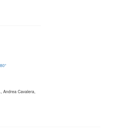
180°
D., Andrea Cavalera,