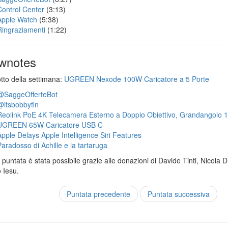
Control Center
(3:13)
Apple Watch
(5:38)
Ringraziamenti
(1:22)
wnotes
otto della settimana:
UGREEN Nexode 100W Caricatore a 5 Porte
@SaggeOfferteBot
@itsbobbyfin
Reolink PoE 4K Telecamera Esterno a Doppio Obiettivo, Grandangolo 
UGREEN 65W Caricatore USB C
Apple Delays Apple Intelligence Siri Features
Paradosso di Achille e la tartaruga
puntata è stata possibile grazie alle donazioni di Davide Tinti, Nicola 
 Iesu.
Puntata precedente
Puntata successiva