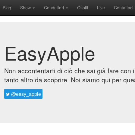
Blog
Show
Conduttori
Ospiti
Live
Contattaci
EasyApple
Non accontentarti di ciò che sai già fare con 
tanto altro da scoprire. Noi siamo qui per que
@easy_apple