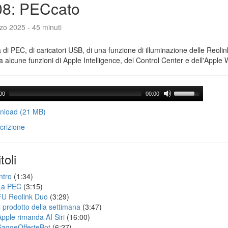
08: PECcato
zo 2025 - 45 minuti
a di PEC, di caricatori USB, di una funzione di illuminazione delle Reoli
 alcune funzioni di Apple Intelligence, del Control Center e dell'Apple 
00
00:00
load (21 MB)
crizione
toli
ntro
(1:34)
La PEC
(3:15)
FU Reolink Duo
(3:29)
Il prodotto della settimana
(3:47)
Apple rimanda AI Siri
(16:00)
SaggeOfferteBot
(6:27)