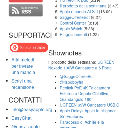
FU Reolink Duo
(3:29)
Il prodotto della settimana
(3:47)
Apple rimanda AI Siri
(16:00)
SaggeOfferteBot
(6:27)
Control Center
(3:13)
Apple Watch
(5:38)
SUPPORTACI
Ringraziamenti
(1:22)
Shownotes
Altri metodi
Il prodotto della settimana:
UGREEN
per inviare
Nexode 100W Caricatore a 5 Porte
una mancia
@SaggeOfferteBot
Scrivi una
@itsbobbyfin
recensione
Reolink PoE 4K Telecamera
Esterno a Doppio Obiettivo,
CONTATTI
Grandangolo 180°
UGREEN 65W Caricatore USB C
info@easyapple.org
Apple Delays Apple Intelligence
Siri Features
EasyChat
Paradosso di Achille e la
@easy_apple
tartaruga