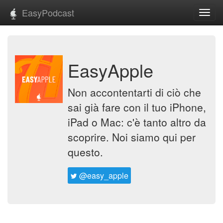
EasyPodcast
Toggl
navig
EasyApple
Non accontentarti di ciò che
sai già fare con il tuo iPhone,
iPad o Mac: c'è tanto altro da
scoprire. Noi siamo qui per
questo.
@easy_apple