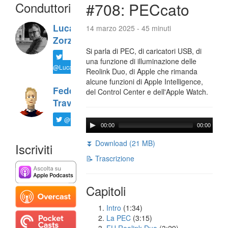
Conduttori
#708: PECcato
Luca
14 marzo 2025 - 45 minuti
Zorzi
Si parla di PEC, di caricatori USB, di
una funzione di illuminazione delle
@LucaTNT
Reolink Duo, di Apple che rimanda
alcune funzioni di Apple Intelligence,
Federico
del Control Center e dell'Apple Watch.
Travaini
@ftrava
00:00
00:00
⏬ Download (21 MB)
Iscriviti
📝 Trascrizione
Capitoli
Intro
(1:34)
La PEC
(3:15)