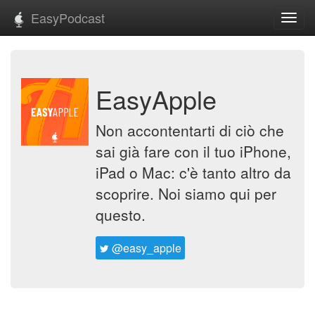
EasyPodcast
Toggl
navig
EasyApple
Non accontentarti di ciò che
sai già fare con il tuo iPhone,
iPad o Mac: c'è tanto altro da
scoprire. Noi siamo qui per
questo.
@easy_apple