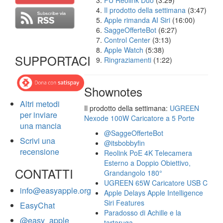
FU Reolink Duo
(3:29)
Il prodotto della settimana
(3:47)
Apple rimanda AI Siri
(16:00)
SaggeOfferteBot
(6:27)
Control Center
(3:13)
Apple Watch
(5:38)
SUPPORTACI
Ringraziamenti
(1:22)
Shownotes
Altri metodi
Il prodotto della settimana:
UGREEN
per inviare
Nexode 100W Caricatore a 5 Porte
una mancia
@SaggeOfferteBot
Scrivi una
@itsbobbyfin
recensione
Reolink PoE 4K Telecamera
Esterno a Doppio Obiettivo,
CONTATTI
Grandangolo 180°
UGREEN 65W Caricatore USB C
info@easyapple.org
Apple Delays Apple Intelligence
Siri Features
EasyChat
Paradosso di Achille e la
@easy_apple
tartaruga