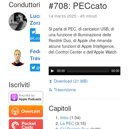
Conduttori
#708: PECcato
Luca
14 marzo 2025 - 45 minuti
Zorzi
Si parla di PEC, di caricatori USB, di
una funzione di illuminazione delle
@LucaTNT
Reolink Duo, di Apple che rimanda
alcune funzioni di Apple Intelligence,
Federico
del Control Center e dell'Apple Watch.
Travaini
@ftrava
00:00
00:00
⏬ Download (21 MB)
Iscriviti
📝 Trascrizione
Capitoli
Intro
(1:34)
La PEC
(3:15)