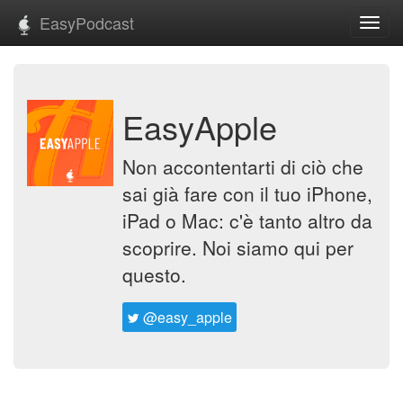
EasyPodcast
Toggl
navig
EasyApple
Non accontentarti di ciò che
sai già fare con il tuo iPhone,
iPad o Mac: c'è tanto altro da
scoprire. Noi siamo qui per
questo.
@easy_apple