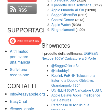
FU Reolink Duo
(3:29)
Il prodotto della settimana
(3:47)
Apple rimanda AI Siri
(16:00)
SaggeOfferteBot
(6:27)
Control Center
(3:13)
Apple Watch
(5:38)
SUPPORTACI
Ringraziamenti
(1:22)
Shownotes
Altri metodi
Il prodotto della settimana:
UGREEN
per inviare
Nexode 100W Caricatore a 5 Porte
una mancia
@SaggeOfferteBot
Scrivi una
@itsbobbyfin
recensione
Reolink PoE 4K Telecamera
Esterno a Doppio Obiettivo,
CONTATTI
Grandangolo 180°
UGREEN 65W Caricatore USB C
info@easyapple.org
Apple Delays Apple Intelligence
Siri Features
EasyChat
Paradosso di Achille e la
@easy_apple
tartaruga