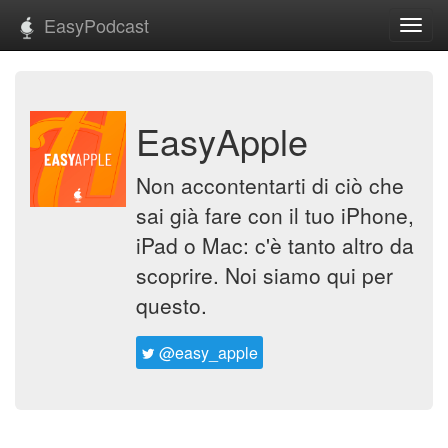
EasyPodcast
Toggl
navig
EasyApple
Non accontentarti di ciò che
sai già fare con il tuo iPhone,
iPad o Mac: c'è tanto altro da
scoprire. Noi siamo qui per
questo.
@easy_apple