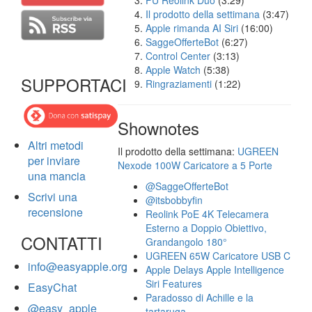
FU Reolink Duo
(3:29)
Il prodotto della settimana
(3:47)
Apple rimanda AI Siri
(16:00)
SaggeOfferteBot
(6:27)
Control Center
(3:13)
Apple Watch
(5:38)
SUPPORTACI
Ringraziamenti
(1:22)
Shownotes
Altri metodi
Il prodotto della settimana:
UGREEN
per inviare
Nexode 100W Caricatore a 5 Porte
una mancia
@SaggeOfferteBot
Scrivi una
@itsbobbyfin
recensione
Reolink PoE 4K Telecamera
Esterno a Doppio Obiettivo,
CONTATTI
Grandangolo 180°
UGREEN 65W Caricatore USB C
info@easyapple.org
Apple Delays Apple Intelligence
Siri Features
EasyChat
Paradosso di Achille e la
@easy_apple
tartaruga