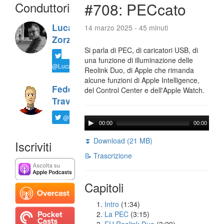
Conduttori
#708: PECcato
Luca
14 marzo 2025 - 45 minuti
Zorzi
Si parla di PEC, di caricatori USB, di
una funzione di illuminazione delle
@LucaTNT
Reolink Duo, di Apple che rimanda
alcune funzioni di Apple Intelligence,
Federico
del Control Center e dell'Apple Watch.
Travaini
@ftrava
00:00
00:00
⏬ Download (21 MB)
Iscriviti
📝 Trascrizione
Capitoli
Intro
(1:34)
La PEC
(3:15)