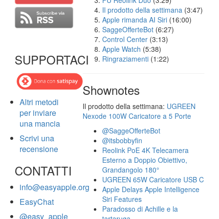
FU Reolink Duo
(3:29)
Il prodotto della settimana
(3:47)
Apple rimanda AI Siri
(16:00)
SaggeOfferteBot
(6:27)
Control Center
(3:13)
Apple Watch
(5:38)
SUPPORTACI
Ringraziamenti
(1:22)
Shownotes
Altri metodi
Il prodotto della settimana:
UGREEN
per inviare
Nexode 100W Caricatore a 5 Porte
una mancia
@SaggeOfferteBot
Scrivi una
@itsbobbyfin
recensione
Reolink PoE 4K Telecamera
Esterno a Doppio Obiettivo,
CONTATTI
Grandangolo 180°
UGREEN 65W Caricatore USB C
info@easyapple.org
Apple Delays Apple Intelligence
Siri Features
EasyChat
Paradosso di Achille e la
@easy_apple
tartaruga