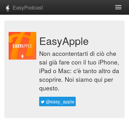
EasyPodcast
Toggl
navig
EasyApple
Non accontentarti di ciò che
sai già fare con il tuo iPhone,
iPad o Mac: c'è tanto altro da
scoprire. Noi siamo qui per
questo.
@easy_apple