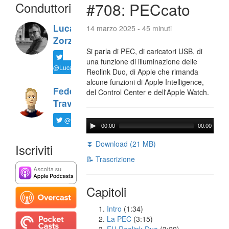
Conduttori
#708: PECcato
Luca
14 marzo 2025 - 45 minuti
Zorzi
Si parla di PEC, di caricatori USB, di
una funzione di illuminazione delle
@LucaTNT
Reolink Duo, di Apple che rimanda
alcune funzioni di Apple Intelligence,
Federico
del Control Center e dell'Apple Watch.
Travaini
@ftrava
00:00
00:00
⏬ Download (21 MB)
Iscriviti
📝 Trascrizione
Capitoli
Intro
(1:34)
La PEC
(3:15)