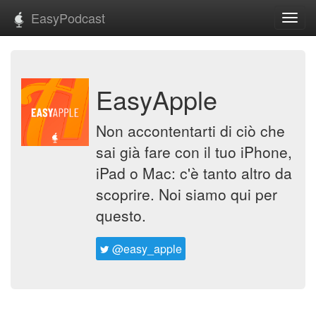
EasyPodcast
Toggl
navig
EasyApple
Non accontentarti di ciò che
sai già fare con il tuo iPhone,
iPad o Mac: c'è tanto altro da
scoprire. Noi siamo qui per
questo.
@easy_apple