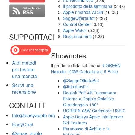
FU Reolink Duo
(3:29)
Il prodotto della settimana
(3:47)
Apple rimanda AI Siri
(16:00)
SaggeOfferteBot
(6:27)
Control Center
(3:13)
Apple Watch
(5:38)
SUPPORTACI
Ringraziamenti
(1:22)
Shownotes
Altri metodi
Il prodotto della settimana:
UGREEN
per inviare
Nexode 100W Caricatore a 5 Porte
una mancia
@SaggeOfferteBot
Scrivi una
@itsbobbyfin
recensione
Reolink PoE 4K Telecamera
Esterno a Doppio Obiettivo,
CONTATTI
Grandangolo 180°
UGREEN 65W Caricatore USB C
info@easyapple.org
Apple Delays Apple Intelligence
Siri Features
EasyChat
Paradosso di Achille e la
@easy_apple
tartaruga