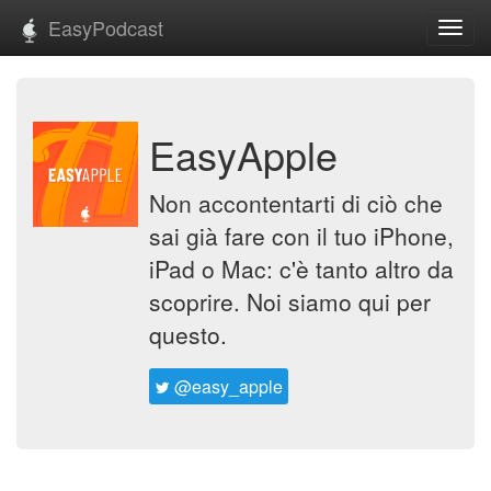
EasyPodcast
Toggl
navig
EasyApple
Non accontentarti di ciò che
sai già fare con il tuo iPhone,
iPad o Mac: c'è tanto altro da
scoprire. Noi siamo qui per
questo.
@easy_apple