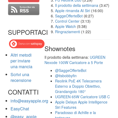
FU Reolink Duo
(3:29)
Il prodotto della settimana
(3:47)
Apple rimanda AI Siri
(16:00)
SaggeOfferteBot
(6:27)
Control Center
(3:13)
Apple Watch
(5:38)
SUPPORTACI
Ringraziamenti
(1:22)
Shownotes
Altri metodi
Il prodotto della settimana:
UGREEN
per inviare
Nexode 100W Caricatore a 5 Porte
una mancia
@SaggeOfferteBot
Scrivi una
@itsbobbyfin
recensione
Reolink PoE 4K Telecamera
Esterno a Doppio Obiettivo,
CONTATTI
Grandangolo 180°
UGREEN 65W Caricatore USB C
info@easyapple.org
Apple Delays Apple Intelligence
Siri Features
EasyChat
Paradosso di Achille e la
@easy_apple
tartaruga