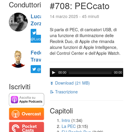
Conduttori
#708: PECcato
Luca
14 marzo 2025 - 45 minuti
Zorzi
Si parla di PEC, di caricatori USB, di
una funzione di illuminazione delle
@LucaTNT
Reolink Duo, di Apple che rimanda
alcune funzioni di Apple Intelligence,
Federico
del Control Center e dell'Apple Watch.
Travaini
@ftrava
00:00
00:00
⏬ Download (21 MB)
Iscriviti
📝 Trascrizione
Capitoli
Intro
(1:34)
La PEC
(3:15)