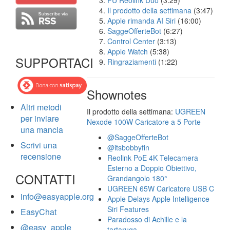
FU Reolink Duo
(3:29)
Il prodotto della settimana
(3:47)
Apple rimanda AI Siri
(16:00)
SaggeOfferteBot
(6:27)
Control Center
(3:13)
Apple Watch
(5:38)
SUPPORTACI
Ringraziamenti
(1:22)
Shownotes
Altri metodi
Il prodotto della settimana:
UGREEN
per inviare
Nexode 100W Caricatore a 5 Porte
una mancia
@SaggeOfferteBot
Scrivi una
@itsbobbyfin
recensione
Reolink PoE 4K Telecamera
Esterno a Doppio Obiettivo,
CONTATTI
Grandangolo 180°
UGREEN 65W Caricatore USB C
info@easyapple.org
Apple Delays Apple Intelligence
Siri Features
EasyChat
Paradosso di Achille e la
@easy_apple
tartaruga