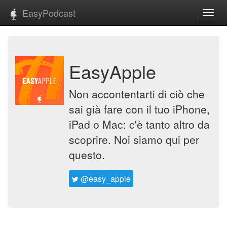
EasyPodcast
Toggl
navig
EasyApple
Non accontentarti di ciò che
sai già fare con il tuo iPhone,
iPad o Mac: c'è tanto altro da
scoprire. Noi siamo qui per
questo.
@easy_apple