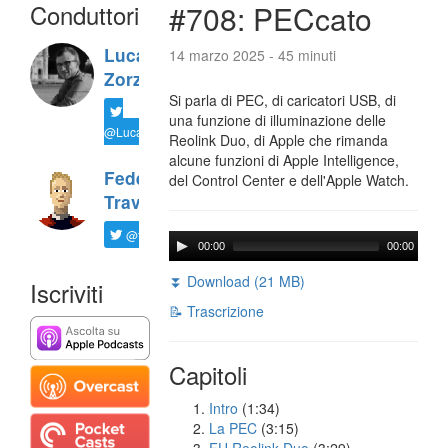
Conduttori
#708: PECcato
Luca
14 marzo 2025 - 45 minuti
Zorzi
Si parla di PEC, di caricatori USB, di
una funzione di illuminazione delle
@LucaTNT
Reolink Duo, di Apple che rimanda
alcune funzioni di Apple Intelligence,
Federico
del Control Center e dell'Apple Watch.
Travaini
@ftrava
00:00
00:00
⏬ Download (21 MB)
Iscriviti
📝 Trascrizione
Capitoli
Intro
(1:34)
La PEC
(3:15)