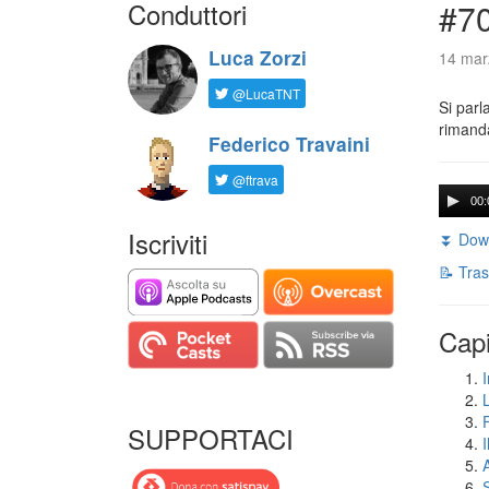
Conduttori
#7
Luca Zorzi
14 mar
@LucaTNT
Si parl
rimanda
Federico Travaini
@ftrava
00:
Iscriviti
⏬ Down
📝 Tras
Capi
I
SUPPORTACI