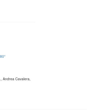
180°
D., Andrea Cavalera,