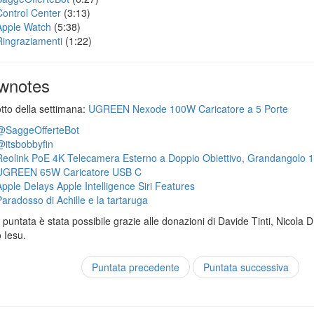
Control Center
(3:13)
Apple Watch
(5:38)
Ringraziamenti
(1:22)
wnotes
otto della settimana:
UGREEN Nexode 100W Caricatore a 5 Porte
@SaggeOfferteBot
@itsbobbyfin
Reolink PoE 4K Telecamera Esterno a Doppio Obiettivo, Grandangolo 
UGREEN 65W Caricatore USB C
Apple Delays Apple Intelligence Siri Features
Paradosso di Achille e la tartaruga
puntata è stata possibile grazie alle donazioni di Davide Tinti, Nicola 
 Iesu.
Puntata precedente
Puntata successiva