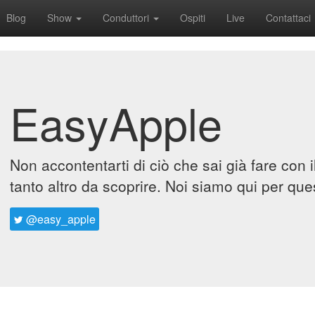
Blog
Show
Conduttori
Ospiti
Live
Contattaci
EasyApple
Non accontentarti di ciò che sai già fare con 
tanto altro da scoprire. Noi siamo qui per que
@easy_apple