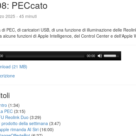
08: PECcato
zo 2025 - 45 minuti
a di PEC, di caricatori USB, di una funzione di illuminazione delle Reoli
 alcune funzioni di Apple Intelligence, del Control Center e dell'Apple 
00
00:00
load (21 MB)
crizione
toli
ntro
(1:34)
La PEC
(3:15)
FU Reolink Duo
(3:29)
Il prodotto della settimana
(3:47)
Apple rimanda AI Siri
(16:00)
SaggeOfferteBot
(6:27)