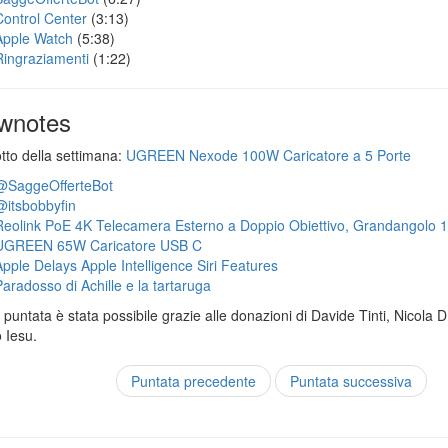
Control Center
(3:13)
Apple Watch
(5:38)
Ringraziamenti
(1:22)
wnotes
otto della settimana:
UGREEN Nexode 100W Caricatore a 5 Porte
@SaggeOfferteBot
@itsbobbyfin
Reolink PoE 4K Telecamera Esterno a Doppio Obiettivo, Grandangolo 
UGREEN 65W Caricatore USB C
Apple Delays Apple Intelligence Siri Features
Paradosso di Achille e la tartaruga
puntata è stata possibile grazie alle donazioni di Davide Tinti, Nicola 
 Iesu.
Puntata precedente
Puntata successiva