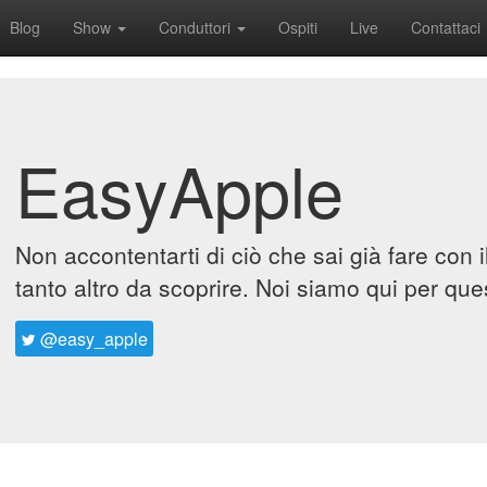
Blog
Show
Conduttori
Ospiti
Live
Contattaci
EasyApple
Non accontentarti di ciò che sai già fare con 
tanto altro da scoprire. Noi siamo qui per que
@easy_apple