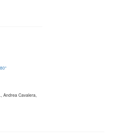
180°
D., Andrea Cavalera,