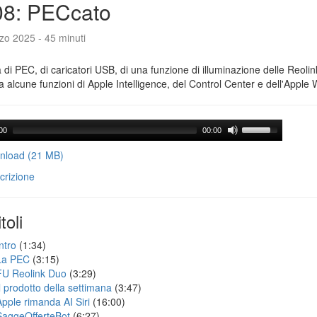
08: PECcato
zo 2025 - 45 minuti
a di PEC, di caricatori USB, di una funzione di illuminazione delle Reoli
 alcune funzioni di Apple Intelligence, del Control Center e dell'Apple 
00
00:00
load (21 MB)
crizione
toli
ntro
(1:34)
La PEC
(3:15)
FU Reolink Duo
(3:29)
Il prodotto della settimana
(3:47)
Apple rimanda AI Siri
(16:00)
SaggeOfferteBot
(6:27)