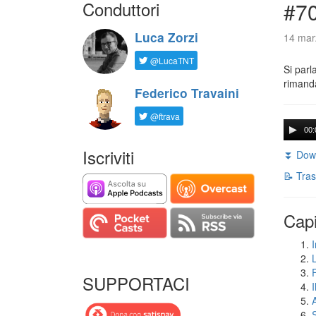
Conduttori
#7
Luca Zorzi
14 mar
@LucaTNT
Si parl
rimanda
Federico Travaini
@ftrava
00:
Iscriviti
⏬ Down
📝 Tras
Capi
I
SUPPORTACI