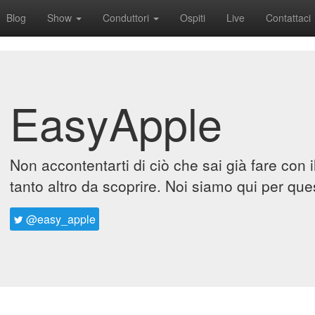
Blog
Show
Conduttori
Ospiti
Live
Contattaci
EasyApple
Non accontentarti di ciò che sai già fare con 
tanto altro da scoprire. Noi siamo qui per que
@easy_apple