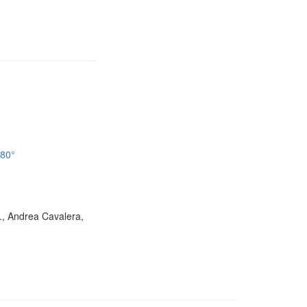
180°
D., Andrea Cavalera,