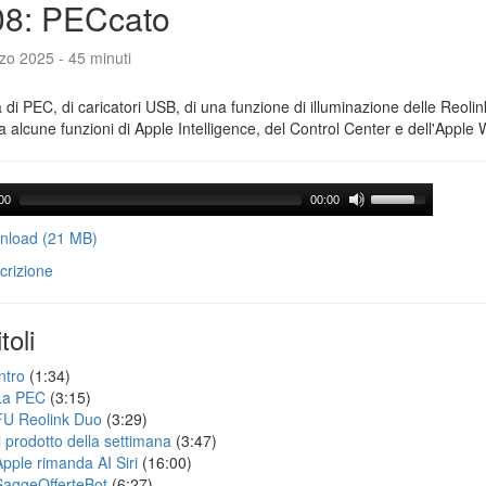
08: PECcato
zo 2025 - 45 minuti
a di PEC, di caricatori USB, di una funzione di illuminazione delle Reoli
 alcune funzioni di Apple Intelligence, del Control Center e dell'Apple 
00
00:00
load (21 MB)
crizione
toli
ntro
(1:34)
La PEC
(3:15)
FU Reolink Duo
(3:29)
Il prodotto della settimana
(3:47)
Apple rimanda AI Siri
(16:00)
SaggeOfferteBot
(6:27)