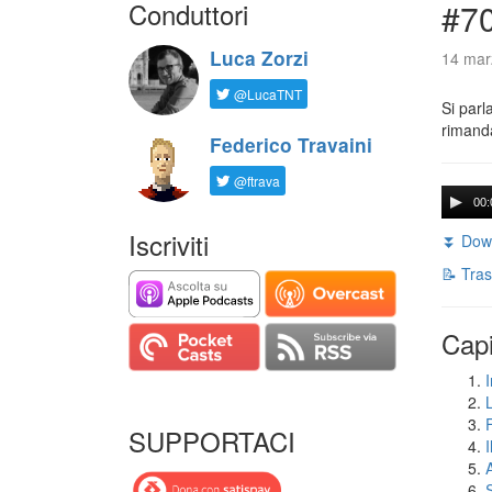
Conduttori
#7
Luca Zorzi
14 mar
@LucaTNT
Si parl
rimanda
Federico Travaini
@ftrava
00:
Iscriviti
⏬ Down
📝 Tras
Capi
I
SUPPORTACI