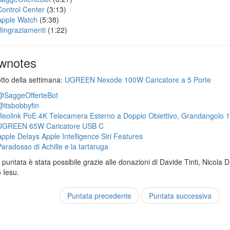
Control Center
(3:13)
Apple Watch
(5:38)
Ringraziamenti
(1:22)
wnotes
otto della settimana:
UGREEN Nexode 100W Caricatore a 5 Porte
@SaggeOfferteBot
@itsbobbyfin
Reolink PoE 4K Telecamera Esterno a Doppio Obiettivo, Grandangolo 
UGREEN 65W Caricatore USB C
Apple Delays Apple Intelligence Siri Features
Paradosso di Achille e la tartaruga
puntata è stata possibile grazie alle donazioni di Davide Tinti, Nicola 
 Iesu.
Puntata precedente
Puntata successiva