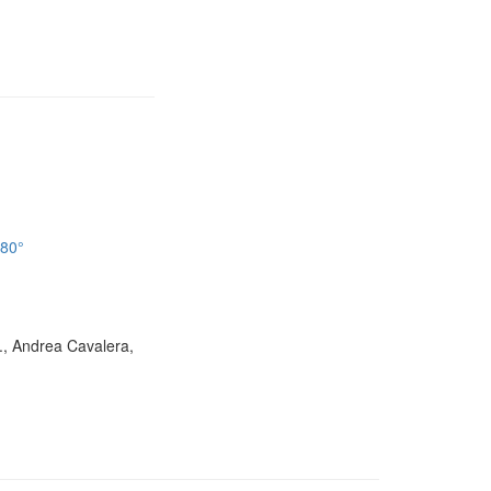
180°
D., Andrea Cavalera,