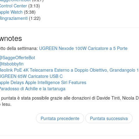
Control Center
(3:13)
Apple Watch
(5:38)
Ringraziamenti
(1:22)
wnotes
otto della settimana:
UGREEN Nexode 100W Caricatore a 5 Porte
@SaggeOfferteBot
@itsbobbyfin
Reolink PoE 4K Telecamera Esterno a Doppio Obiettivo, Grandangolo 
UGREEN 65W Caricatore USB C
Apple Delays Apple Intelligence Siri Features
Paradosso di Achille e la tartaruga
puntata è stata possibile grazie alle donazioni di Davide Tinti, Nicola 
 Iesu.
Puntata precedente
Puntata successiva