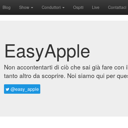
Blog
Show
Conduttori
Ospiti
Live
Contattaci
EasyApple
Non accontentarti di ciò che sai già fare con 
tanto altro da scoprire. Noi siamo qui per que
@easy_apple