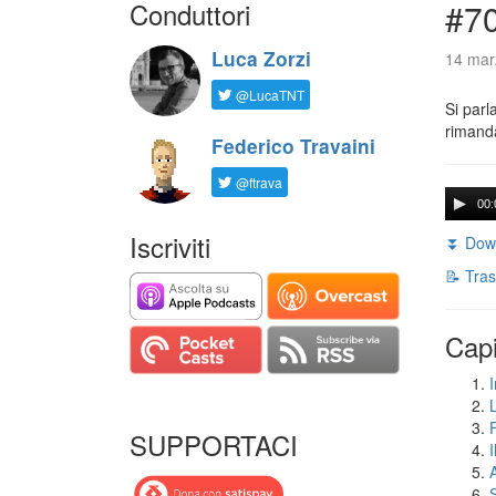
Conduttori
#7
Luca Zorzi
14 mar
@LucaTNT
Si parl
rimanda
Federico Travaini
@ftrava
00:
Iscriviti
⏬ Down
📝 Tras
Capi
I
SUPPORTACI