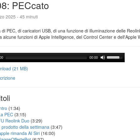
08: PECcato
zo 2025 - 45 minuti
a di PEC, di caricatori USB, di una funzione di illuminazione delle Reoli
 alcune funzioni di Apple Intelligence, del Control Center e dell'Apple 
00
00:00
load (21 MB)
crizione
toli
ntro
(1:34)
La PEC
(3:15)
FU Reolink Duo
(3:29)
Il prodotto della settimana
(3:47)
Apple rimanda AI Siri
(16:00)
SaggeOfferteBot
(6:27)