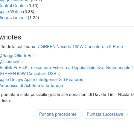
Control Center
(3:13)
Apple Watch
(5:38)
Ringraziamenti
(1:22)
wnotes
otto della settimana:
UGREEN Nexode 100W Caricatore a 5 Porte
@SaggeOfferteBot
@itsbobbyfin
Reolink PoE 4K Telecamera Esterno a Doppio Obiettivo, Grandangolo 
UGREEN 65W Caricatore USB C
Apple Delays Apple Intelligence Siri Features
Paradosso di Achille e la tartaruga
puntata è stata possibile grazie alle donazioni di Davide Tinti, Nicola 
 Iesu.
Puntata precedente
Puntata successiva