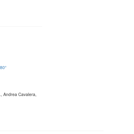
180°
D., Andrea Cavalera,