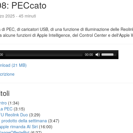
08: PECcato
zo 2025 - 45 minuti
a di PEC, di caricatori USB, di una funzione di illuminazione delle Reoli
 alcune funzioni di Apple Intelligence, del Control Center e dell'Apple 
00
00:00
load (21 MB)
crizione
toli
ntro
(1:34)
La PEC
(3:15)
FU Reolink Duo
(3:29)
Il prodotto della settimana
(3:47)
Apple rimanda AI Siri
(16:00)
SaggeOfferteBot
(6:27)