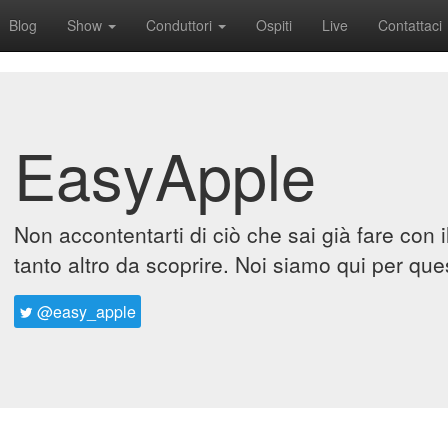
Blog
Show
Conduttori
Ospiti
Live
Contattaci
EasyApple
Non accontentarti di ciò che sai già fare con 
tanto altro da scoprire. Noi siamo qui per que
@easy_apple