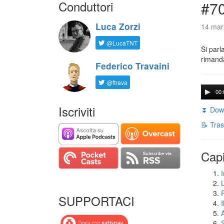
Conduttori
#7
Luca Zorzi
14 mar
@LucaTNT
Si parl
rimanda
Federico Travaini
@ftrava
00:
Iscriviti
⏬ Down
📝 Tras
Capi
I
SUPPORTACI