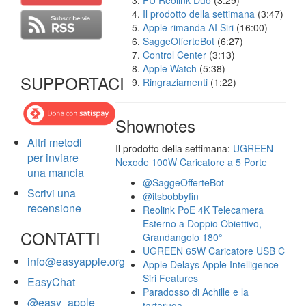
FU Reolink Duo
(3:29)
Il prodotto della settimana
(3:47)
Apple rimanda AI Siri
(16:00)
SaggeOfferteBot
(6:27)
Control Center
(3:13)
Apple Watch
(5:38)
SUPPORTACI
Ringraziamenti
(1:22)
Shownotes
Altri metodi
Il prodotto della settimana:
UGREEN
per inviare
Nexode 100W Caricatore a 5 Porte
una mancia
@SaggeOfferteBot
Scrivi una
@itsbobbyfin
recensione
Reolink PoE 4K Telecamera
Esterno a Doppio Obiettivo,
CONTATTI
Grandangolo 180°
UGREEN 65W Caricatore USB C
info@easyapple.org
Apple Delays Apple Intelligence
Siri Features
EasyChat
Paradosso di Achille e la
@easy_apple
tartaruga