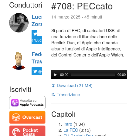
Conduttori
#708: PECcato
Luca
14 marzo 2025 - 45 minuti
Zorzi
Si parla di PEC, di caricatori USB, di
una funzione di illuminazione delle
@LucaTNT
Reolink Duo, di Apple che rimanda
alcune funzioni di Apple Intelligence,
Federico
del Control Center e dell'Apple Watch.
Travaini
@ftrava
00:00
00:00
⏬ Download (21 MB)
Iscriviti
📝 Trascrizione
Capitoli
Intro
(1:34)
La PEC
(3:15)