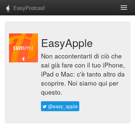
EasyPodcast
Toggl
navig
EasyApple
Non accontentarti di ciò che
sai già fare con il tuo iPhone,
iPad o Mac: c'è tanto altro da
scoprire. Noi siamo qui per
questo.
@easy_apple