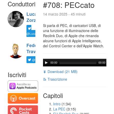
Conduttori
#708: PECcato
Luca
14 marzo 2025 - 45 minuti
Zorzi
Si parla di PEC, di caricatori USB, di
una funzione di illuminazione delle
@LucaTNT
Reolink Duo, di Apple che rimanda
alcune funzioni di Apple Intelligence,
Federico
del Control Center e dell'Apple Watch.
Travaini
@ftrava
00:00
00:00
⏬ Download (21 MB)
Iscriviti
📝 Trascrizione
Capitoli
Intro
(1:34)
La PEC
(3:15)