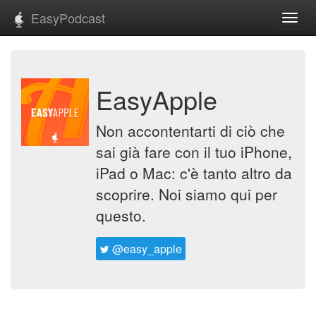
EasyPodcast
Toggl
navig
EasyApple
Non accontentarti di ciò che
sai già fare con il tuo iPhone,
iPad o Mac: c'è tanto altro da
scoprire. Noi siamo qui per
questo.
@easy_apple