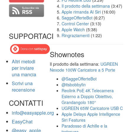
FU Reolink Duo
(3:29)
Il prodotto della settimana
(3:47)
Apple rimanda AI Siri
(16:00)
SaggeOfferteBot
(6:27)
Control Center
(3:13)
Apple Watch
(5:38)
SUPPORTACI
Ringraziamenti
(1:22)
Shownotes
Altri metodi
Il prodotto della settimana:
UGREEN
per inviare
Nexode 100W Caricatore a 5 Porte
una mancia
@SaggeOfferteBot
Scrivi una
@itsbobbyfin
recensione
Reolink PoE 4K Telecamera
Esterno a Doppio Obiettivo,
CONTATTI
Grandangolo 180°
UGREEN 65W Caricatore USB C
info@easyapple.org
Apple Delays Apple Intelligence
Siri Features
EasyChat
Paradosso di Achille e la
@easy_apple
tartaruga