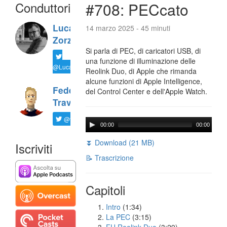
Conduttori
#708: PECcato
Luca
14 marzo 2025 - 45 minuti
Zorzi
Si parla di PEC, di caricatori USB, di
una funzione di illuminazione delle
@LucaTNT
Reolink Duo, di Apple che rimanda
alcune funzioni di Apple Intelligence,
Federico
del Control Center e dell'Apple Watch.
Travaini
@ftrava
00:00
00:00
⏬ Download (21 MB)
Iscriviti
📝 Trascrizione
Capitoli
Intro
(1:34)
La PEC
(3:15)