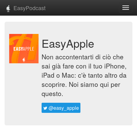
EasyPodcast
Toggl
navig
EasyApple
Non accontentarti di ciò che
sai già fare con il tuo iPhone,
iPad o Mac: c'è tanto altro da
scoprire. Noi siamo qui per
questo.
@easy_apple