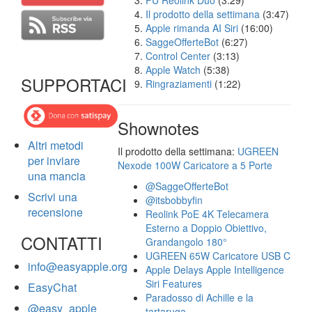
FU Reolink Duo
(3:29)
Il prodotto della settimana
(3:47)
Apple rimanda AI Siri
(16:00)
SaggeOfferteBot
(6:27)
Control Center
(3:13)
Apple Watch
(5:38)
SUPPORTACI
Ringraziamenti
(1:22)
Shownotes
Altri metodi
Il prodotto della settimana:
UGREEN
per inviare
Nexode 100W Caricatore a 5 Porte
una mancia
@SaggeOfferteBot
Scrivi una
@itsbobbyfin
recensione
Reolink PoE 4K Telecamera
Esterno a Doppio Obiettivo,
CONTATTI
Grandangolo 180°
UGREEN 65W Caricatore USB C
info@easyapple.org
Apple Delays Apple Intelligence
Siri Features
EasyChat
Paradosso di Achille e la
@easy_apple
tartaruga