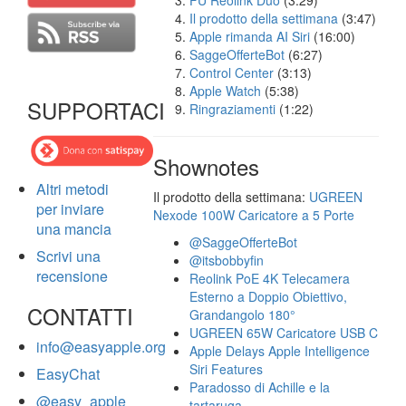
FU Reolink Duo
(3:29)
Il prodotto della settimana
(3:47)
Apple rimanda AI Siri
(16:00)
SaggeOfferteBot
(6:27)
Control Center
(3:13)
Apple Watch
(5:38)
SUPPORTACI
Ringraziamenti
(1:22)
Shownotes
Altri metodi
Il prodotto della settimana:
UGREEN
per inviare
Nexode 100W Caricatore a 5 Porte
una mancia
@SaggeOfferteBot
Scrivi una
@itsbobbyfin
recensione
Reolink PoE 4K Telecamera
Esterno a Doppio Obiettivo,
CONTATTI
Grandangolo 180°
UGREEN 65W Caricatore USB C
info@easyapple.org
Apple Delays Apple Intelligence
Siri Features
EasyChat
Paradosso di Achille e la
@easy_apple
tartaruga