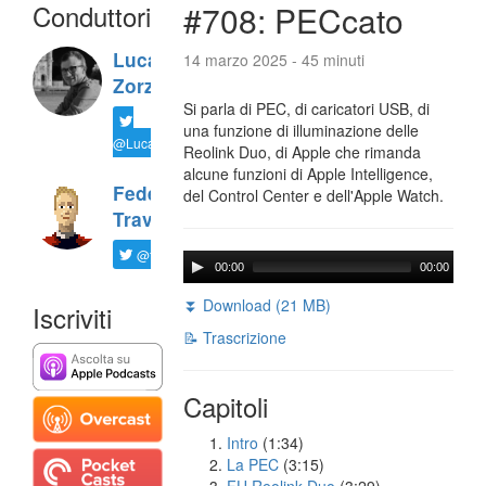
Conduttori
#708: PECcato
Luca
14 marzo 2025 - 45 minuti
Zorzi
Si parla di PEC, di caricatori USB, di
una funzione di illuminazione delle
@LucaTNT
Reolink Duo, di Apple che rimanda
alcune funzioni di Apple Intelligence,
Federico
del Control Center e dell'Apple Watch.
Travaini
@ftrava
00:00
00:00
⏬ Download (21 MB)
Iscriviti
📝 Trascrizione
Capitoli
Intro
(1:34)
La PEC
(3:15)