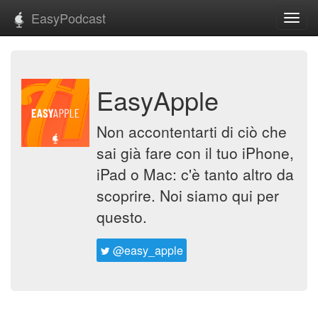
EasyPodcast
Toggl
navig
EasyApple
Non accontentarti di ciò che
sai già fare con il tuo iPhone,
iPad o Mac: c'è tanto altro da
scoprire. Noi siamo qui per
questo.
@easy_apple