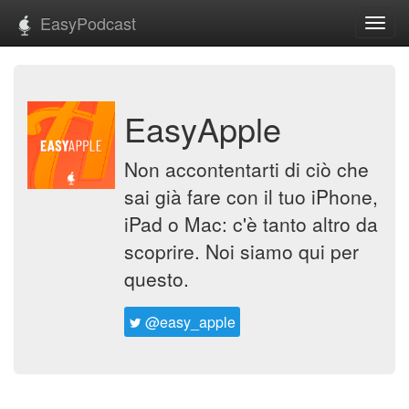
EasyPodcast
Toggl
navig
EasyApple
Non accontentarti di ciò che
sai già fare con il tuo iPhone,
iPad o Mac: c'è tanto altro da
scoprire. Noi siamo qui per
questo.
@easy_apple