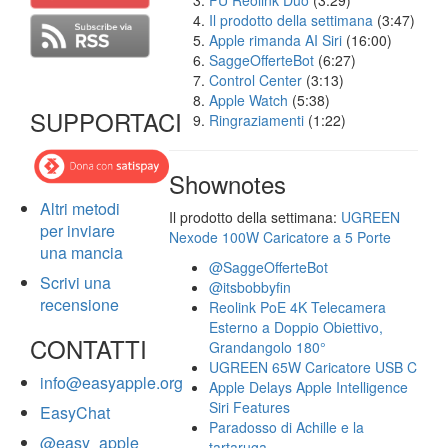
FU Reolink Duo
(3:29)
Il prodotto della settimana
(3:47)
Apple rimanda AI Siri
(16:00)
SaggeOfferteBot
(6:27)
Control Center
(3:13)
Apple Watch
(5:38)
SUPPORTACI
Ringraziamenti
(1:22)
Shownotes
Altri metodi
Il prodotto della settimana:
UGREEN
per inviare
Nexode 100W Caricatore a 5 Porte
una mancia
@SaggeOfferteBot
Scrivi una
@itsbobbyfin
recensione
Reolink PoE 4K Telecamera
Esterno a Doppio Obiettivo,
CONTATTI
Grandangolo 180°
UGREEN 65W Caricatore USB C
info@easyapple.org
Apple Delays Apple Intelligence
Siri Features
EasyChat
Paradosso di Achille e la
@easy_apple
tartaruga