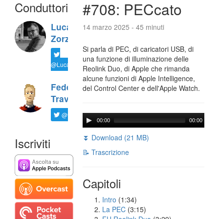
Conduttori
#708: PECcato
Luca
14 marzo 2025 - 45 minuti
Zorzi
Si parla di PEC, di caricatori USB, di
una funzione di illuminazione delle
@LucaTNT
Reolink Duo, di Apple che rimanda
alcune funzioni di Apple Intelligence,
Federico
del Control Center e dell'Apple Watch.
Travaini
@ftrava
00:00
00:00
⏬ Download (21 MB)
Iscriviti
📝 Trascrizione
Capitoli
Intro
(1:34)
La PEC
(3:15)