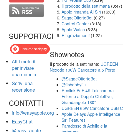
FU Reolink Duo
(3:29)
Il prodotto della settimana
(3:47)
Apple rimanda AI Siri
(16:00)
SaggeOfferteBot
(6:27)
Control Center
(3:13)
Apple Watch
(5:38)
SUPPORTACI
Ringraziamenti
(1:22)
Shownotes
Altri metodi
Il prodotto della settimana:
UGREEN
per inviare
Nexode 100W Caricatore a 5 Porte
una mancia
@SaggeOfferteBot
Scrivi una
@itsbobbyfin
recensione
Reolink PoE 4K Telecamera
Esterno a Doppio Obiettivo,
CONTATTI
Grandangolo 180°
UGREEN 65W Caricatore USB C
info@easyapple.org
Apple Delays Apple Intelligence
Siri Features
EasyChat
Paradosso di Achille e la
@easy_apple
tartaruga