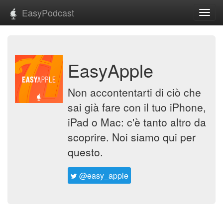
EasyPodcast
Toggl
navig
EasyApple
Non accontentarti di ciò che
sai già fare con il tuo iPhone,
iPad o Mac: c'è tanto altro da
scoprire. Noi siamo qui per
questo.
@easy_apple