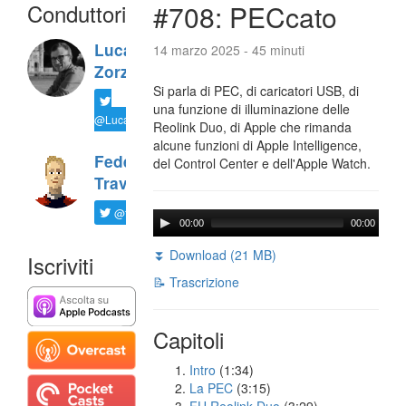
Conduttori
#708: PECcato
Luca
14 marzo 2025 - 45 minuti
Zorzi
Si parla di PEC, di caricatori USB, di
una funzione di illuminazione delle
@LucaTNT
Reolink Duo, di Apple che rimanda
alcune funzioni di Apple Intelligence,
Federico
del Control Center e dell'Apple Watch.
Travaini
@ftrava
00:00
00:00
⏬ Download (21 MB)
Iscriviti
📝 Trascrizione
Capitoli
Intro
(1:34)
La PEC
(3:15)