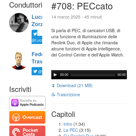
Conduttori
#708: PECcato
Luca
14 marzo 2025 - 45 minuti
Zorzi
Si parla di PEC, di caricatori USB, di
una funzione di illuminazione delle
@LucaTNT
Reolink Duo, di Apple che rimanda
alcune funzioni di Apple Intelligence,
Federico
del Control Center e dell'Apple Watch.
Travaini
@ftrava
00:00
00:00
⏬ Download (21 MB)
Iscriviti
📝 Trascrizione
Capitoli
Intro
(1:34)
La PEC
(3:15)