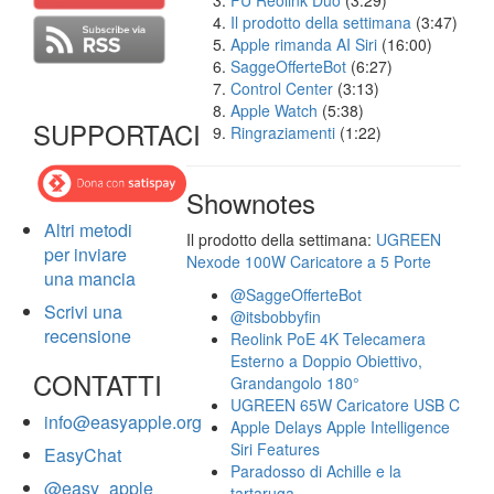
FU Reolink Duo
(3:29)
Il prodotto della settimana
(3:47)
Apple rimanda AI Siri
(16:00)
SaggeOfferteBot
(6:27)
Control Center
(3:13)
Apple Watch
(5:38)
SUPPORTACI
Ringraziamenti
(1:22)
Shownotes
Altri metodi
Il prodotto della settimana:
UGREEN
per inviare
Nexode 100W Caricatore a 5 Porte
una mancia
@SaggeOfferteBot
Scrivi una
@itsbobbyfin
recensione
Reolink PoE 4K Telecamera
Esterno a Doppio Obiettivo,
CONTATTI
Grandangolo 180°
UGREEN 65W Caricatore USB C
info@easyapple.org
Apple Delays Apple Intelligence
Siri Features
EasyChat
Paradosso di Achille e la
@easy_apple
tartaruga