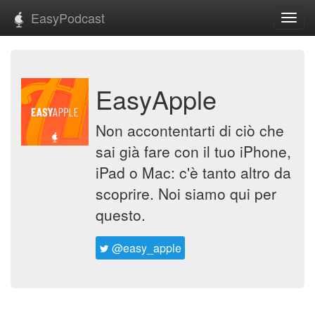
EasyPodcast
Toggl
navig
EasyApple
Non accontentarti di ciò che
sai già fare con il tuo iPhone,
iPad o Mac: c'è tanto altro da
scoprire. Noi siamo qui per
questo.
@easy_apple