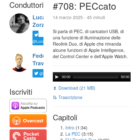
Conduttori
#708: PECcato
Luca
14 marzo 2025 - 45 minuti
Zorzi
Si parla di PEC, di caricatori USB, di
una funzione di illuminazione delle
@LucaTNT
Reolink Duo, di Apple che rimanda
alcune funzioni di Apple Intelligence,
Federico
del Control Center e dell'Apple Watch.
Travaini
@ftrava
00:00
00:00
⏬ Download (21 MB)
Iscriviti
📝 Trascrizione
Capitoli
Intro
(1:34)
La PEC
(3:15)