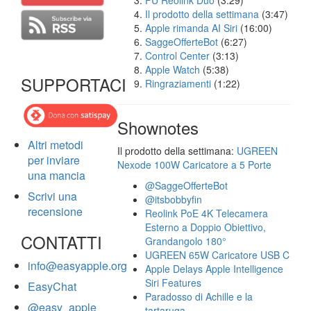
FU Reolink Duo
(3:29)
Il prodotto della settimana
(3:47)
Apple rimanda AI Siri
(16:00)
SaggeOfferteBot
(6:27)
Control Center
(3:13)
Apple Watch
(5:38)
SUPPORTACI
Ringraziamenti
(1:22)
Shownotes
Altri metodi
Il prodotto della settimana:
UGREEN
per inviare
Nexode 100W Caricatore a 5 Porte
una mancia
@SaggeOfferteBot
Scrivi una
@itsbobbyfin
recensione
Reolink PoE 4K Telecamera
Esterno a Doppio Obiettivo,
CONTATTI
Grandangolo 180°
UGREEN 65W Caricatore USB C
info@easyapple.org
Apple Delays Apple Intelligence
Siri Features
EasyChat
Paradosso di Achille e la
@easy_apple
tartaruga