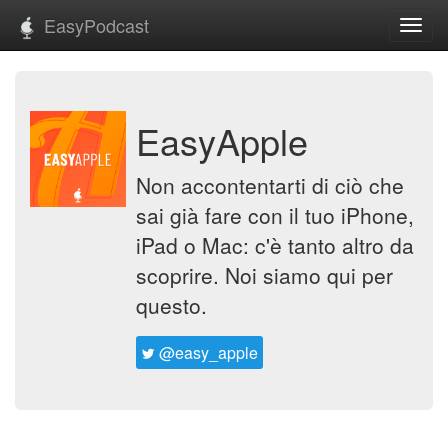
EasyPodcast
Toggl
navig
EasyApple
Non accontentarti di ciò che
sai già fare con il tuo iPhone,
iPad o Mac: c'è tanto altro da
scoprire. Noi siamo qui per
questo.
@easy_apple