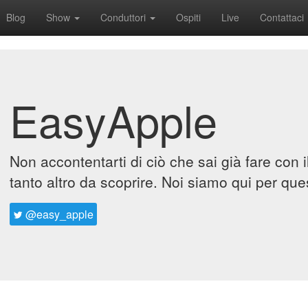
Blog
Show
Conduttori
Ospiti
Live
Contattaci
EasyApple
Non accontentarti di ciò che sai già fare con 
tanto altro da scoprire. Noi siamo qui per que
@easy_apple