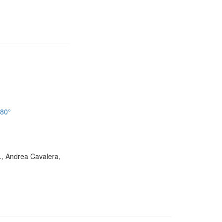
180°
D., Andrea Cavalera,