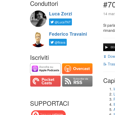
Conduttori
#7
Luca Zorzi
14 mar
@LucaTNT
Si parl
rimanda
Federico Travaini
@ftrava
00:
Iscriviti
⏬ Down
📝 Tras
Capi
I
SUPPORTACI