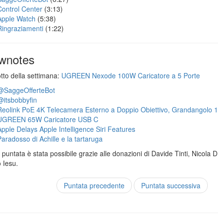
Control Center
(3:13)
Apple Watch
(5:38)
Ringraziamenti
(1:22)
wnotes
otto della settimana:
UGREEN Nexode 100W Caricatore a 5 Porte
@SaggeOfferteBot
@itsbobbyfin
Reolink PoE 4K Telecamera Esterno a Doppio Obiettivo, Grandangolo 
UGREEN 65W Caricatore USB C
Apple Delays Apple Intelligence Siri Features
Paradosso di Achille e la tartaruga
puntata è stata possibile grazie alle donazioni di Davide Tinti, Nicola 
 Iesu.
Puntata precedente
Puntata successiva