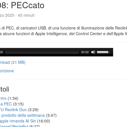
08: PECcato
zo 2025 - 45 minuti
a di PEC, di caricatori USB, di una funzione di illuminazione delle Reoli
 alcune funzioni di Apple Intelligence, del Control Center e dell'Apple 
00
00:00
load (21 MB)
crizione
toli
ntro
(1:34)
La PEC
(3:15)
FU Reolink Duo
(3:29)
Il prodotto della settimana
(3:47)
Apple rimanda AI Siri
(16:00)
SaggeOfferteBot
(6:27)